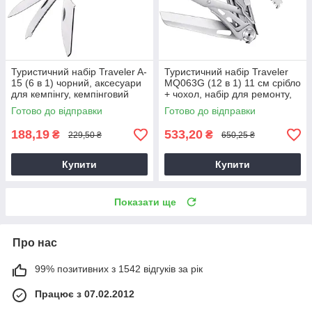
Туристичний набір Traveler A-
Туристичний набір Traveler
15 (6 в 1) чорний, аксесуари
MQ063G (12 в 1) 11 см срібло
для кемпінгу, кемпінговий
+ чохол, набір для ремонту,
набір
мультитул 11 см
Готово до відправки
Готово до відправки
188,19
533,20
₴
₴
229,50 ₴
650,25 ₴
Купити
Купити
Показати ще
Про нас
99% позитивних з 1542 відгуків за рік
Працює з 07.02.2012