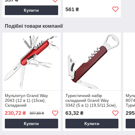
туристичний
з плоскогубцями
561
₴
Купити
Подібні товари компанії
Мультитул Grand Way
Туристичний набір
Муль
2043 (12 в 1) (15см),
складаний Grand Way
8074
Складаний
3342 (5 в 1) (19,5/11,5см),
Тури
багатофункціональний
мультитул
Бага
230,72
63,32
295
₴
₴
397,80 ₴
інструмент, Мультитул з
багатофункціональний
інст
чохлом
Купити
Купити