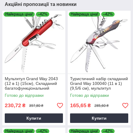
Акційні пропозиції та новинки
Найкраща ціна!
–42%
Найкраща ціна!
–42%
Мультитул Grand Way 2043
Туристичний набір складаний
(12 в 1) (15см), Складаний
Grand Way 100040 (11 в 1)
багатофункціональний
(9,5/6 см), мультитул
інструмент, Мультитул з
багатофункціональний,
Готово до відправки
Готово до відправки
чохлом
мультитул туристичний,
мультитул
230,72
165,65
₴
₴
397,80 ₴
285,60 ₴
Купити
Купити
Найкраща ціна!
–42%
Найкраща ціна!
–42%