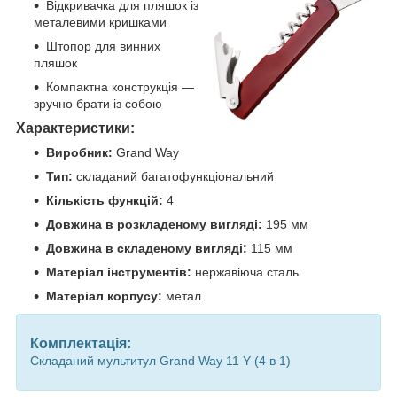
Відкривачка для пляшок із
металевими кришками
Штопор для винних
пляшок
Компактна конструкція —
зручно брати із собою
Характеристики:
Виробник:
Grand Way
Тип:
складаний багатофункціональний
Кількість функцій:
4
Довжина в розкладеному вигляді:
195 мм
Довжина в складеному вигляді:
115 мм
Матеріал інструментів:
нержавіюча сталь
Матеріал корпусу:
метал
Комплектація:
Складаний мультитул Grand Way 11 Y (4 в 1)