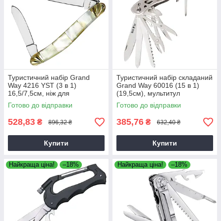
Туристичний набір Grand
Туристичний набір складаний
Way 4216 YST (3 в 1)
Grand Way 60016 (15 в 1)
16,5/7,5см, ніж для
(19,5см), мультитул
полювання, ніж для походів,
багатофункціональний
Готово до відправки
Готово до відправки
ніж для рибалки
528,83
385,76
₴
₴
896,32 ₴
632,40 ₴
Купити
Купити
Найкраща ціна!
–18%
Найкраща ціна!
–18%