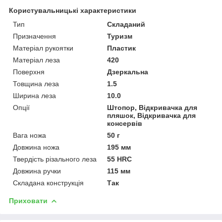
Користувальницькі характеристики
Тип
Складаний
Призначення
Туризм
Матеріал рукоятки
Пластик
Матеріал леза
420
Поверхня
Дзеркальна
Товщина леза
1.5
Ширина леза
10.0
Опції
Штопор, Відкривачка для
пляшок, Відкривачка для
консервів
Вага ножа
50 г
Довжина ножа
195 мм
Твердість різального леза
55 HRC
Довжина ручки
115 мм
Складана конструкція
Так
Приховати