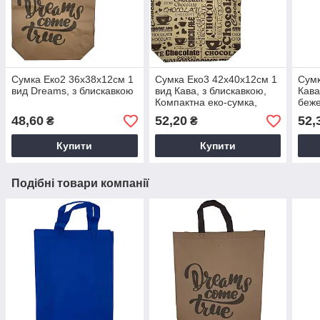
Сумка Еко2 36х38х12см 1
Сумка Еко3 42х40х12см 1
Сумк
вид Dreams, з блискавкою
вид Кава, з блискавкою,
Кава
Компактна еко-сумка,
беже
Багаторазова сумка без
прин
48,60
52,20
52,
₴
₴
замка.
сумк
Купити
Купити
Подібні товари компанії