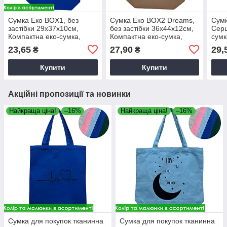
Сумка Еко BOX1, без
Сумка Еко BOX2 Dreams,
Сумк
застібки 29х37х10см,
без застібки 36х44х12см,
Серц
Компактна еко-сумка,
Компактна еко-сумка,
сумк
Багаторазова сумка без
Багаторазова сумка без
Бага
23,65
27,90
29,
₴
₴
замка, в асорт.
замка
замк
Купити
Купити
Акційні пропозиції та новинки
Найкраща ціна!
–16%
Найкраща ціна!
–16%
Сумка для покупок тканинна
Сумка для покупок тканинна