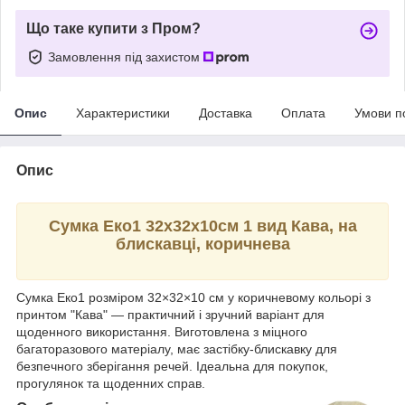
Що таке купити з Пром?
Замовлення під захистом
Опис
Характеристики
Доставка
Оплата
Умови п
Опис
Сумка Еко1 32х32х10см 1 вид Кава, на
блискавці, коричнева
Сумка Еко1 розміром 32×32×10 см у коричневому кольорі з
принтом "Кава" — практичний і зручний варіант для
щоденного використання. Виготовлена з міцного
багаторазового матеріалу, має застібку-блискавку для
безпечного зберігання речей. Ідеальна для покупок,
прогулянок та щоденних справ.