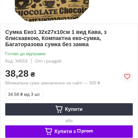
Сумка Еко1 32х27х10см 1 вид Кава, з
блискавкою, Компактна еко-сумка,
Багаторазова сумка без замка
Готово до відправки
Код: 34553
Опт і роздріб
38,28
₴
Мінімальна сума замовлення на сайті — 300 ₴
34,58 ₴
від 3 шт.
Купити
або
Купити з