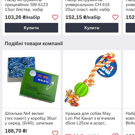
прецизійних SW-6123
універсальних CH-616
унів
13шт блістер, набір
20шт пласт. кейс набір
плас
інструментів для ремонту
инструментів для ремонту
інст
103,26
152,15
152
₴/набір
₴/набір
годинників
велосипеду
для 
Купити
Купити
Подібні товари компанії
Шпильки №4 великі
Іграшка для собак May
Набі
(тех.пакет) у коробці 36шт
Lon Pet Канат з м'ячиком
ковп
у серед. (6/40), шпильки
d5см L25см в асорт.,
Birt
для одягу, шпильки
Канат з м'ячиком, Канатна
блак
188,70
₴/
великого розміру
іграшка