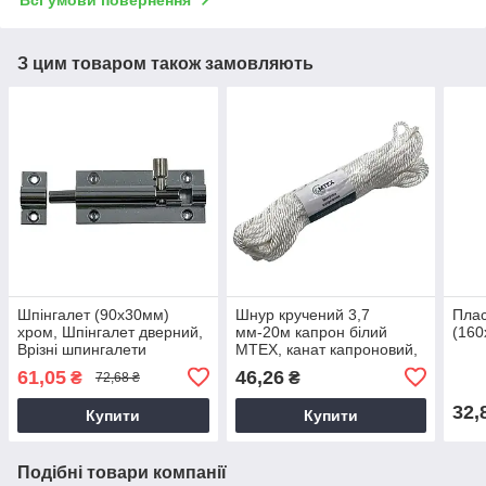
Всі умови повернення
З цим товаром також замовляють
Шпінгалет (90х30мм)
Шнур кручений 3,7
Плас
хром, Шпінгалет дверний,
мм-20м капрон білий
(160
Врізні шпингалети
MTEX, канат капроновий,
міцний та зносостійкий
61,05
46,26
₴
₴
72,68 ₴
32,
Купити
Купити
Подібні товари компанії