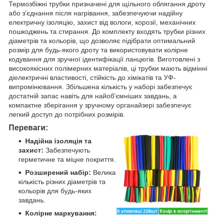
Термозбіжні трубки призначені для щільного облягання дроту
або з'єднання після нагрівання, забезпечуючи надійну
електричну ізоляцію, захист від вологи, корозії, механічних
пошкоджень та стирання. До комплекту входять трубки різних
діаметрів та кольорів, що дозволяє підібрати оптимальний
розмір для будь-якого дроту та використовувати колірне
кодування для зручної ідентифікації ланцюгів. Виготовлені з
високоякісних полімерних матеріалів, ці трубки мають відмінні
діелектричні властивості, стійкість до хімікатів та УФ-
випромінювання. Збільшена кількість у наборі забезпечує
достатній запас навіть для найоб'ємніших завдань, а
компактне зберігання у зручному органайзері забезпечує
легкий доступ до потрібних розмірів.
Переваги:
Надійна ізоляція та
захист:
Забезпечують
герметичне та міцне покриття.
Розширений набір:
Велика
кількість різних діаметрів та
кольорів для будь-яких
завдань.
Колірне маркування: