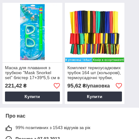
Маска для плавання з
Комплект термоусадкових
трубкою "Mask Snorkel
трубок 164 шт (кольорові),
set" блістер 17+39*5,5 см в
термоусадочні трубки,
асорт., Набор для
термоусадочні трубки
221,42
95,62
₴
₴/упаковка
плавания
набір
Купити
Купити
Про нас
99% позитивних з 1543 відгуків за рік
Працює з 07.02.2012