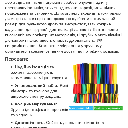
або з'єднання після нагрівання, забезпечуючи надійну
електричну ізоляцію, захист від вологи, корозії, механічних
пошкоджень та стирання. До комплекту входять трубки різних
діаметрів та кольорів, що дозволяє підібрати оптимальний
розмір для будь-якого дроту та використовувати колірне
кодування для зручної ідентифікації ланцюгів. Виготовлені з
високоякісних полімерних матеріалів, ці трубки мають відмінні
діелектричні властивості, стійкість до хімікатів та УФ-
випромінювання. Компактне зберігання у зручному
органайзері забезпечує легкий доступ до потрібних розмірів.
Переваги:
Надійна ізоляція та
захист:
Забезпечують
герметичне та міцне покриття.
Універсальний набір:
Різні
діаметри та кольори для
широкого спектру завдань.
Колірне маркування:
Зручна ідентифікація проводів
та з'єднань.
Довговічність:
Стійкість до вологи, хімікатів та
механічних впливів.