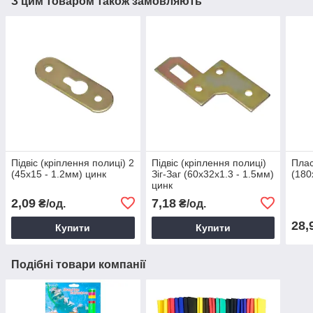
З цим товаром також замовляють
Підвіс (кріплення полиці) 2
Підвіс (кріплення полиці)
Плас
(45х15 - 1.2мм) цинк
Зіг-Заг (60х32х1.3 - 1.5мм)
(180
цинк
2,09
7,18
₴/од.
₴/од.
28,
Купити
Купити
Подібні товари компанії