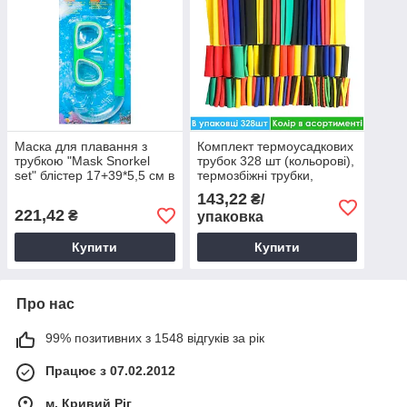
Маска для плавання з
Комплект термоусадкових
трубкою "Mask Snorkel
трубок 328 шт (кольорові),
set" блістер 17+39*5,5 см в
термозбіжні трубки,
асорт., Набор для
термозбіжні трубки набір
143,22
₴/
плавания
221,42
₴
упаковка
Купити
Купити
Про нас
99% позитивних з 1548 відгуків за рік
Працює з 07.02.2012
м. Кривий Ріг