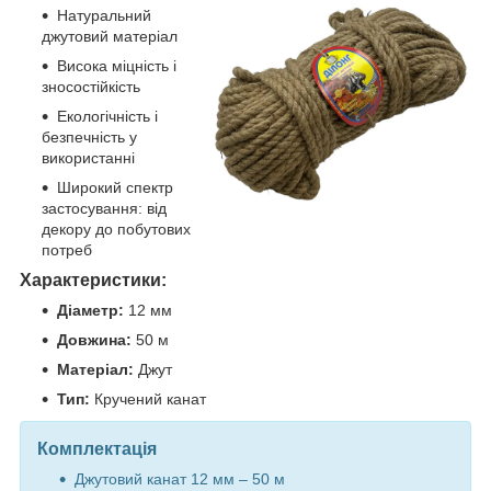
Натуральний
джутовий матеріал
Висока міцність і
зносостійкість
Екологічність і
безпечність у
використанні
Широкий спектр
застосування: від
декору до побутових
потреб
Характеристики:
Діаметр:
12 мм
Довжина:
50 м
Матеріал:
Джут
Тип:
Кручений канат
Комплектація
Джутовий канат 12 мм – 50 м