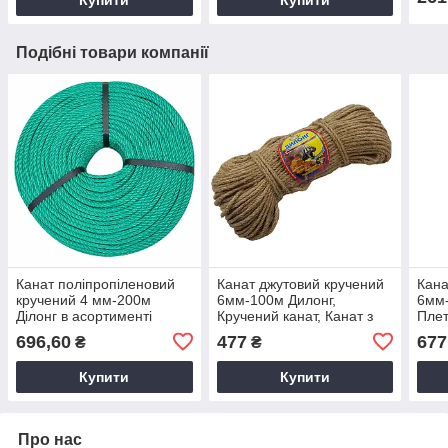
Купити
Купити
Подібні товари компанії
Канат поліпропіленовий
Канат джутовий кручений
Кана
кручений 4 мм-200м
6мм-100м Дилонг,
6мм-
Ділонг в асортименті
Кручений канат, Канат з
Плет
джуту, Канат для саду,
джут
696,60
477
677
₴
₴
Канат для підвісу
Кана
Купити
Купити
Про нас