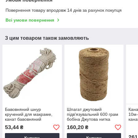
Повернення товару впродовж 14 днів за рахунок покупця
Всі умови повернення
З цим товаром також замовляють
Бавовняний шнур
Шпагат джутовий
Кана
кручений для макраме,
підв'язувальний 600 грам
10м-
канат бавовняний
бобіна Джутова нитка
кана
5мм-20м ХБ-5 Дилонг
канат для рукоділля
для 
53,44
160,20
₴
₴
Мотузка Ділонг
підві
261