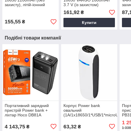
18650 2200mAh (без
18650 VARGO 2600mAh
VARG
захисту), літій-іонний
3.7 V (із захистом)
захи
акумулятор
(111882)
161,92
87,
₴
155,55
₴
Купити
Подібні товари компанії
Портативний зарядний
Корпус Power bank
Порт
пристрій Power bank +
овальний
прис
ліхтар Hoco DB81A
(1A/1х18650/1*USB/1*microUSB)
PB31
50000mAh (PD65W/QC3.0)
в асорт., корпус для
чорн
1 2
чорний, Зовнішній
саморобного повербанка,
сма
4 143,75
63,32
₴
₴
1 338
акумулятор
корпус для акумулятора