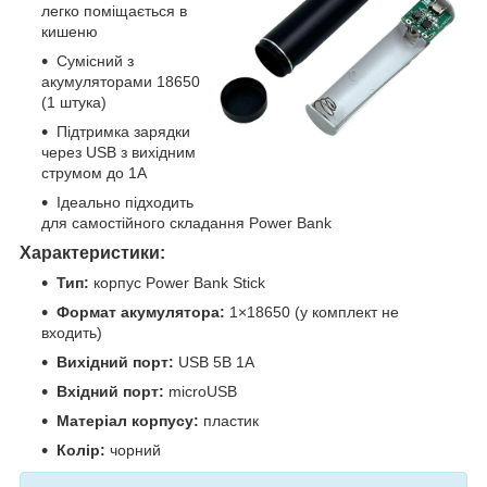
легко поміщається в
кишеню
Сумісний з
акумуляторами 18650
(1 штука)
Підтримка зарядки
через USB з вихідним
струмом до 1А
Ідеально підходить
для самостійного складання Power Bank
Характеристики:
Тип:
корпус Power Bank Stick
Формат акумулятора:
1×18650 (у комплект не
входить)
Вихідний порт:
USB 5В 1А
Вхідний порт:
microUSB
Матеріал корпусу:
пластик
Колір:
чорний