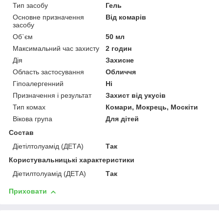
Тип засобу
Гель
Основне призначення
Від комарів
засобу
Об`єм
50 мл
Максимальний час захисту
2 годин
Дія
Захисне
Область застосування
Обличчя
Гіпоалергенний
Ні
Призначення і результат
Захист від укусів
Тип комах
Комари, Мокрець, Москіти
Вікова група
Для дітей
Состав
Діетілтолуамід (ДЕТА)
Так
Користувальницькі характеристики
Діетилтолуамід (ДЕТА)
Так
Приховати