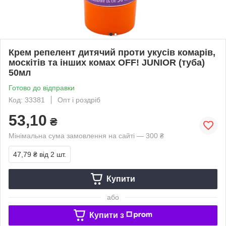
Крем репелент дитячий проти укусів комарів,
москітів та інших комах OFF! JUNIOR (туба)
50мл
Готово до відправки
Код: 33381
Опт і роздріб
53,10
₴
Мінімальна сума замовлення на сайті — 300 ₴
47,79 ₴
від 2 шт.
Купити
або
Купити з