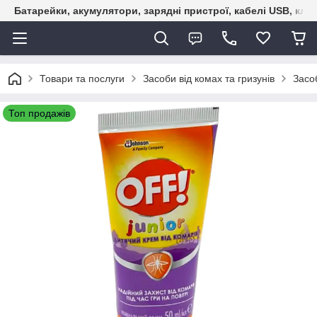
Батарейки, акумулятори, зарядні пристрої, кабелі USB, кле
Товари та послуги
Засоби від комах та гризунів
Засоб
Топ продажів