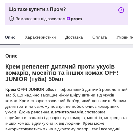
Що таке купити з Пром?
Замовлення під захистом
Опис
Характеристики
Доставка
Оплата
Умови п
Опис
Крем репелент дитячий проти укусів
комарів, москітів та інших комах OFF!
JUNIOR (туба) 50мл
Крем OFF! JUNIOR 50мл
– ефективний дитячий репелентний
засіб, що надійно захищає ніжну шкіру дитини від укусів
комах. Крем створює захисний бар'єр, який дозволить Вашим
дітям грати на свіжому повітрі, не побоюючись комариних
укусів. Діюча речовина
діетилтолуамід
спотворює
сприйняття запахів і дезорієнтує комарів, москітів, мокреців та
інших комах, відлякуючи їх від людини. Крем може
використовуватись як на відкритому повітрі, так і всередині