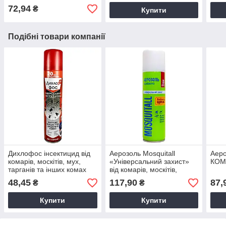
72,94
₴
Купити
Подібні товари компанії
Дихлофос інсектицид від
Аерозоль Mosquitall
Аеро
комарів, москітів, мух,
«Універсальний захист»
КОМ
тарганів та інших комах
від комарів, москітів,
ДихлорФос 220мл без
гедзів, мокреців 150мл
48,45
117,90
87,
₴
₴
запаху
Купити
Купити