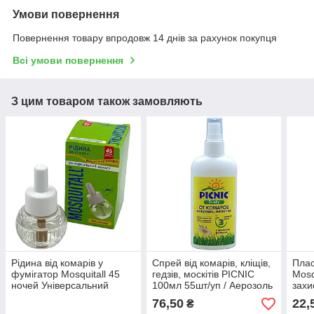
Умови повернення
Повернення товару впродовж 14 днів за рахунок покупця
Всі умови повернення
З цим товаром також замовляють
Рідина від комарів у
Спрей від комарів, кліщів,
Плас
фумігатор Mosquitall 45
гедзів, москітів PICNIC
Mosq
ночей Універсальний
100мл 55шт/уп / Аерозоль
захи
захист 30мл / Засіб від
від комах
в ел
76,50
22,
₴
комах