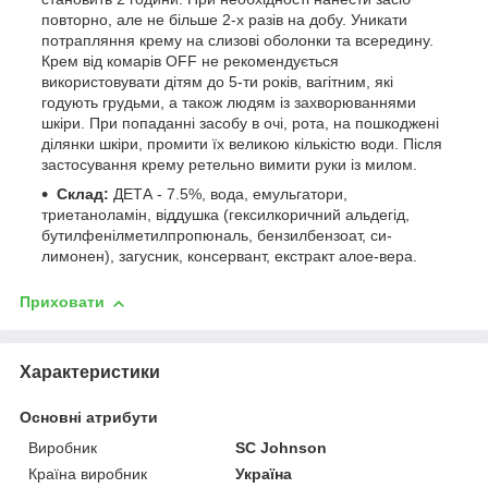
повторно, але не більше 2-х разів на добу. Уникати
потрапляння крему на слизові оболонки та всередину.
Крем від комарів OFF не рекомендується
використовувати дітям до 5-ти років, вагітним, які
годують грудьми, а також людям із захворюваннями
шкіри. При попаданні засобу в очі, рота, на пошкоджені
ділянки шкіри, промити їх великою кількістю води. Після
застосування крему ретельно вимити руки із милом.
Склад:
ДЕТА - 7.5%, вода, емульгатори,
триетаноламін, віддушка (гексилкоричний альдегід,
бутилфенілметилпропюналь, бензилбензоат, си-
лимонен), загусник, консервант, екстракт алое-вера.
Приховати
Характеристики
Основні атрибути
Виробник
SC Johnson
Країна виробник
Україна