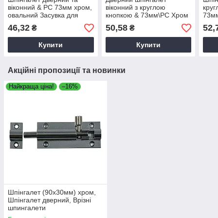
віконний & PС 73мм хром,
віконний з круглою
круг
овальний Засувка для
кнопкою & 73мм\PC Хром
73м
вікон та дверей
накладний металевий
мета
46,32
50,58
52,
₴
₴
Засувка для вікон та
віко
дверей
Купити
Купити
Акційні пропозиції та новинки
Найкраща ціна!
–16%
Шпінгалет (90х30мм) хром,
Шпінгалет дверний, Врізні
шпингалети