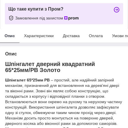
Що таке купити з Пром?
Замовлення під захистом
Опис
Характеристики
Доставка
Оплата
Умови п
Опис
Шпінгалет дверний квадратний
65*25мм/PB Золото
Шпінгалет 65*25мм PB
– простий, але надійний запірний
механізм, призначений для встановлення на дерев'яні двері
та віконні рами. Зовні він являє собою конструкцію, що
складається з корпусу і відповідної планки з отвором.
Встановлюються вони окремо на рухому та нерухому частину
конструкцій. Використання шпінгалета дозволяє зафіксувати
одну зі стулок, обмежуючи таким чином прохід через двері.
Механізм досить просто монтується на поверхню дверей,
дверного косяка або віконної рами за допомогою саморізів.