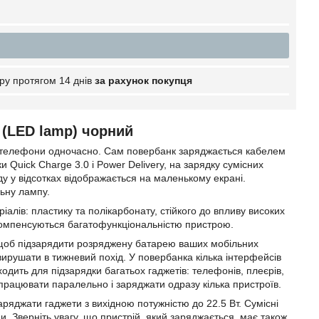
ру протягом 14 днів
за рахунок покупця
(LED lamp) чорний
3 телефони одночасно. Сам повербанк заряджається кабелем
Quick Charge 3.0 і Power Delivery, на зарядку сумісних
ду у відсотках відображається на маленькому екрані.
льну лампу.
іалів: пластику та полікарбонату, стійкого до впливу високих
- компенсуються багатофункціональністю пристрою.
 щоб підзарядити розряджену батарею ваших мобільних
 вирушати в тижневий похід. У повербанка кілька інтерфейсів
ходить для підзарядки багатьох гаджетів: телефонів, плеєрів,
 працювати паралельно і заряджати одразу кілька пристроїв.
ряджати гаджети з вихідною потужністю до 22.5 Вт. Сумісні
и. Зверніть увагу, що пристрій, який заряджається, має також