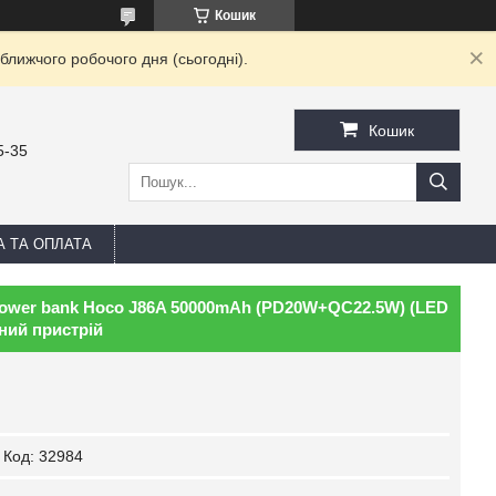
Кошик
ближчого робочого дня (сьогодні).
Кошик
5-35
А ТА ОПЛАТА
Power bank Hoco J86A 50000mAh (PD20W+QC22.5W) (LED
ний пристрій
Код:
32984