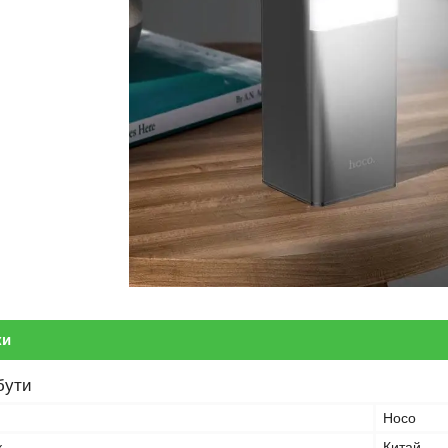
ки
бути
Hoco
к
Китай