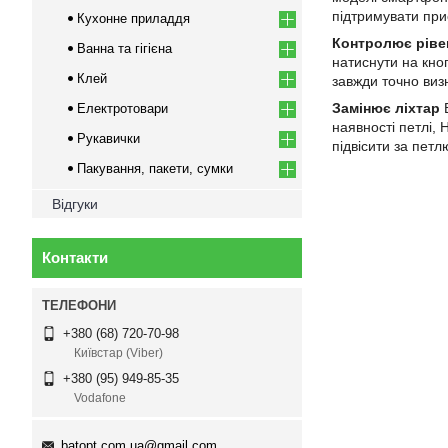
підтримувати при
Кухонне приладдя
Контролює ріве
Ванна та гігієна
натиснути на кноп
Клей
завжди точно виз
Замінює ліхтар
В
Електротовари
наявності петлі,
Рукавички
підвісити за петл
Пакування, пакети, сумки
Відгуки
Контакти
+380 (68) 720-70-98
Київстар (Viber)
+380 (95) 949-85-35
Vodafone
batopt.com.ua@gmail.com