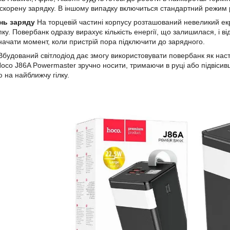
скорену зарядку. В іншому випадку включиться стандартний режим
нь заряду
На торцевій частині корпусу розташований невеликий екр
ку. Повербанк одразу вирахує кількість енергії, що залишилася, і в
начати момент, коли пристрій пора підключити до зарядного.
будований світлодіод дає змогу використовувати повербанк як наст
 Hoco J86A Powermaster зручно носити, тримаючи в руці або підвісив
ю на найближчу гілку.