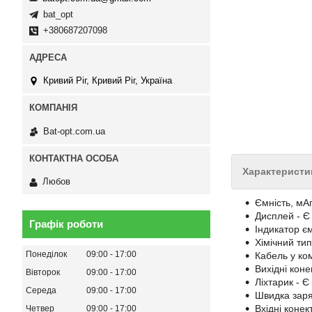
bat_opt
+380687207098
Кривий Ріг, Кривий Ріг, Україна
Bat-opt.com.ua
Характеристи
Любов
Ємність, мАг
Дисплей - Є
Графік роботи
Індикатор єм
Хімічний тип 
Понеділок
09:00
17:00
Кабель у ко
Вихідні коне
Вівторок
09:00
17:00
Ліхтарик - Є
Середа
09:00
17:00
Швидка заря
Вхідні конек
Четвер
09:00
17:00