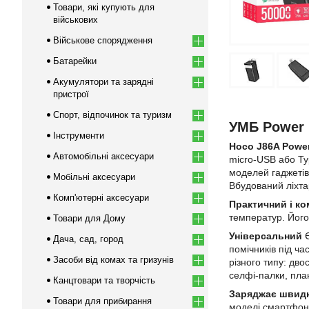
Товари, які купують для
військових
Військове спорядження
Батарейки
Акумулятори та зарядні
пристрої
Спорт, відпочинок та туризм
УМБ Power 
Інструменти
Hoco J86A Powe
Автомобільні аксесуари
micro-USB або Ty
моделей гаджетів
Мобільні аксесуари
Вбудований ліхтар
Комп'ютерні аксесуари
Практичний і к
температур. Його
Товари для Дому
Універсальний
Є
Дача, сад, город
помічників під ча
Засоби від комах та гризунів
різного типу: дво
селфі-палки, пла
Канцтовари та творчість
Заряджає швид
Товари для прибирання
моделі смартфонів