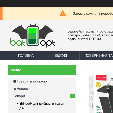
Зараз у компанії нероб
Батарейки, акумулятори, зар
пристрої, кабелі USB, клей, 
радіо, ліхтарі ОПТОМ
ГОЛОВНА
ВІДГУКИ
ПОВЕРНЕННЯ ТА
⚫Товари зі знижкою
🔥Новинки
Товари
🏠Необхідні дрібниці в кожен
дім!