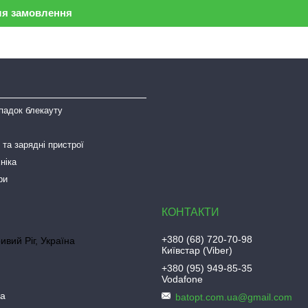
ля замовлення
падок блекауту
та зарядні пристрої
ніка
ри
+380 (68) 720-70-98
ривий Ріг, Україна
Київстар (Viber)
+380 (95) 949-85-35
Vodafone
ua
batopt.com.ua@gmail.com