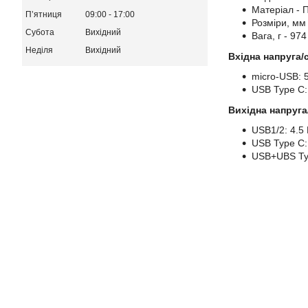
Матеріал - 
Пʼятниця
09:00
17:00
Розміри, мм
Субота
Вихідний
Вага, г - 974
Неділя
Вихідний
Вхідна напруга/
micro-USB: 5
USB Type C: 
Вихідна напруга
USB1/2: 4.5 В
USB Type C: 
USB+UBS Typ