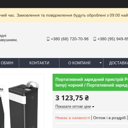
очий час. Замовлення та повідомлення будуть оброблені з 09:00 най
ядні
+380 (68) 720-70-98
+380 (95) 949-8
навушники,
 ОБМІН
КОНТАКТИ
О КОМПАНІЇ
ДОСТАВК
Портативний зарядний пристрій 
lamp) чорний / Портативний заряд
3 123,75 ₴
Показати оптові ціни
Немає в наявності
Оптом і в роздріб