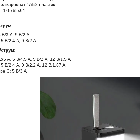
Полікарбонат / ABS-пластик
 - 148x68x64
струм:
 В/3 А, 9 В/2 А
5 В/2.4 А, 9 В/2 А
/струм:
/5 А, 5 В/4.5 А, 9 В/2 А, 12 В/1.5 А
5 В/2.4 А, 9 В/2.2 А, 12 В/1.67 А
e C: 5 В/3 А