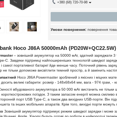
+380 (68) 720-70-98
повернення това
bank Hoco J86A 50000mAh (PD20W+QC22.5W) 
rmaster
–
зовнішній акумулятор на 50000 мАг, здатний заряджати 
pe-C. Завдяки підтримці найпоширеніших технологій швидкої зарядки 
 і самої портативної батареї йде менше часу. Поточний рівень заря
 не тільки допоможе висвітлити темний простір, а й замінить насті
омпактний
Hoco J86A Powermaster зроблений з якісних і міцних матер
 досить великі габарити: розмір - 148x68x64 мм, вага - 974 грам, 
мності вбудованого акумулятора в 50 000 мАг вистачить не тільки
с короткострокових поїздок. З таким запасом енергії можна сміливо
сторонній порт USB Type-C, а також два вихідних USB-порти. Він під
ншета та інших мобільних апаратів. Крім того, вихідні порти можуть
ко
Зовнішній акумулятор підтримує режим швидкої зарядки і може за
 Huawei, Apple, Xiaomi будуть готові до роботи в найкоротші термін