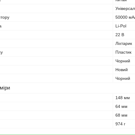
Універса
ятору
50000 мА
а
Li-Pol
22 В
Ліхтарик
су
Пластик
Чорний
Новий
Чорний
зміри
148 мм
64 мм
68 мм
974 г