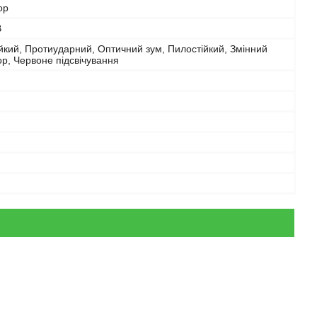
ор
B
йкий, Протиударний, Оптичний зум, Пилостійкий, Змінний
р, Червоне підсвічування
й