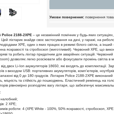
повернення това
 Police 2188-2XPE
– це незамінний помічник у будь-яких ситуаціях
. Цей ліхтарик знайде своє застосування на дачі, у гаражі, на риболо
лодіодами XPE, один з яких працює в режимі білого світла, а інший
вина яскравості та стробоскоп (миготливий). Червоний XPE, що вико
мряві та робить ліхтар придатним для аварійних ситуацій. Червони
oom) дозволяє легко розсіювати або фокусувати промінь світла в ма
від двох Li-Ion акумуляторів 18650, які входять до комплектації. 
їв з виходом USB: портативних акумуляторів, комп'ютерів, ноутбукі
апазоні від 0 до 180 градусів. Ліхтарик Police 2188-2XPE виконани
ть, міцність та стійкість до пошкоджень. Еластичний ремінець на го
торів рівномірно розподіляє вагу ліхтаря, що забезпечує максималь
:
: налобний;
дів: 2 XPE;
жимів роботи: 4 (XPE White - 100%, 50% яскравості, стробоскоп, XPE
2x18650;