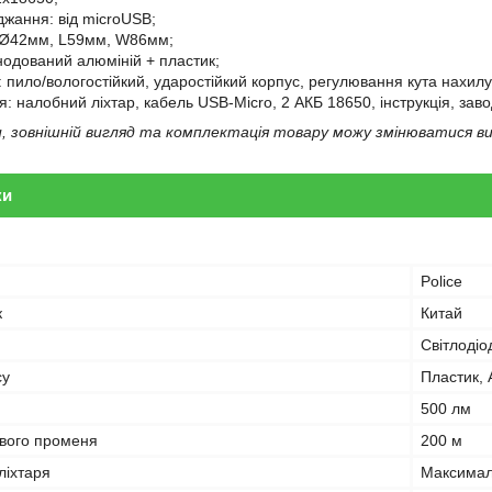
джання: від microUSB;
олØ42мм, L59мм, W86мм;
нодований алюміній + пластик;
: пило/вологостійкий, ударостійкий корпус, регулювання кута нахил
: налобний ліхтар, кабель USB-Micro, 2 АКБ 18650, інструкція, заво
 зовнішній вигляд та комплектація товару можу змінюватися в
ки
Police
к
Китай
Світлодіо
су
Пластик,
500 лм
ового променя
200 м
ліхтаря
Максимал