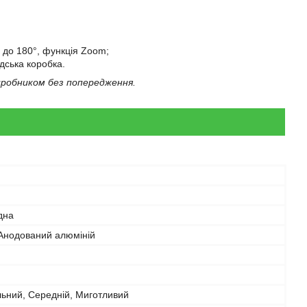
у до 180°, функція Zoom;
дська коробка.
иробником без попередження.
дна
 Анодований алюміній
ьний, Середній, Миготливий