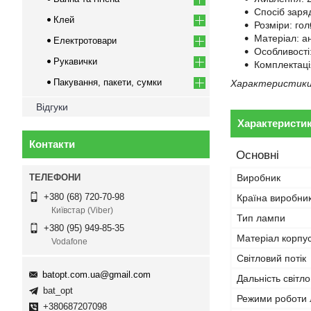
Спосіб заря
Клей
Розміри: г
Матеріал: а
Електротовари
Особливості
Рукавички
Комплектація
Пакування, пакети, сумки
Характеристики,
Відгуки
Характеристи
Контакти
Основні
Виробник
+380 (68) 720-70-98
Країна виробни
Київстар (Viber)
Тип лампи
+380 (95) 949-85-35
Матеріал корпу
Vodafone
Світловий потік
batopt.com.ua@gmail.com
Дальність світл
bat_opt
Режими роботи 
+380687207098