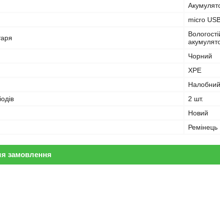
Акумулят
micro US
Вологості
таря
акумулято
Чорний
XPE
Налобни
іодів
2 шт.
Новий
Ремінець
ля замовлення