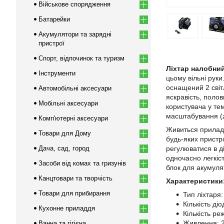
Військове спорядження
Батарейки
Акумулятори та зарядні
пристрої
Спорт, відпочинок та туризм
Ліхтар налобний
Інструменти
цьому вільні руки
оснащений 2 світ
Автомобільні аксесуари
яскравість, поло
Мобільні аксесуари
користувача у те
масштабування (z
Комп'ютерні аксесуари
Живиться прилад 
Товари для Дому
будь-яких пристро
Дача, сад, город
регулюватися в ді
одночасно легкіс
Засоби від комах та гризунів
блок для акумуля
Канцтовари та творчість
Характеристики
Товари для прибирання
Тип ліхтаря
Кількість діо
Кухонне приладдя
Кількість ре
Живлення: 
Ванна та гігієна