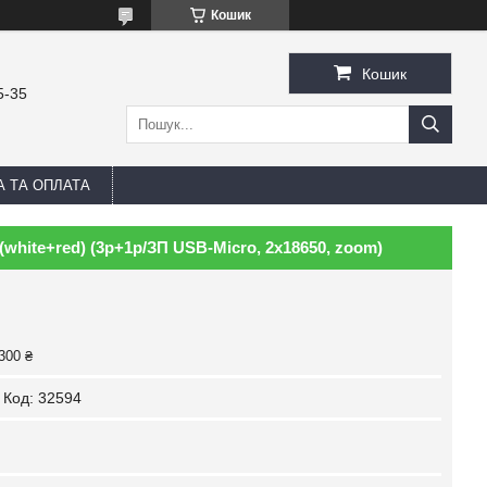
Кошик
Кошик
5-35
А ТА ОПЛАТА
(white+red) (3р+1р/ЗП USB-Micro, 2x18650, zoom)
300 ₴
Код:
32594