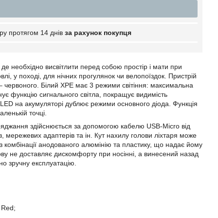
ру протягом 14 днів
за рахунок покупця
, де необхідно висвітлити перед собою простір і мати при
влі, у поході, для нічних прогулянок чи велопоїздок. Пристрій
 – червоного. Білий XPE має 3 режими світіння: максимальна
нує функцію сигнального світла, покращує видимість
й LED на акумуляторі дублює режими основного діода. Функція
ленькій точці.
Заряджання здійснюється за допомогою кабелю USB-Micro від
в, мережевих адаптерів та ін. Кут нахилу голови ліхтаря може
й з комбінації анодованого алюмінію та пластику, що надає йому
лову не доставляє дискомфорту при носінні, а винесений назад
но зручну експлуатацію.
 Red;