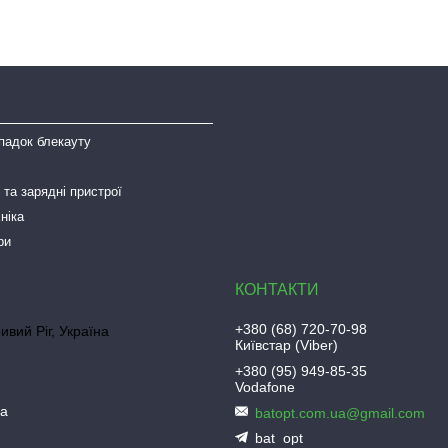
падок блекауту
та зарядні пристрої
ніка
ри
+380 (68) 720-70-98
ривий Ріг, Україна
Київстар (Viber)
+380 (95) 949-85-35
Vodafone
ua
batopt.com.ua@gmail.com
bat_opt