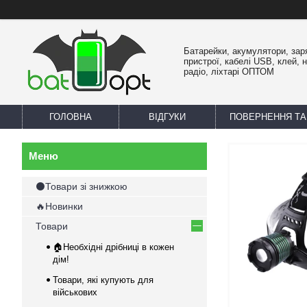
Батарейки, акумулятори, зар
пристрої, кабелі USB, клей, 
радіо, ліхтарі ОПТОМ
ГОЛОВНА
ВІДГУКИ
ПОВЕРНЕННЯ ТА
⚫Товари зі знижкою
🔥Новинки
Товари
🏠Необхідні дрібниці в кожен
дім!
Товари, які купують для
військових