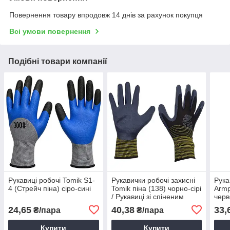
Повернення товару впродовж 14 днів за рахунок покупця
Всі умови повернення
Подібні товари компанії
Рукавиці робочі Tomik S1-
Рукавички робочі захисні
Рука
4 (Стрейч піна) сіро-сині
Tomik піна (138) чорно-сірі
Armp
/ Рукавиці зі спіненим
черв
покриттям
Р10/
24,65
40,38
33,
₴/пара
₴/пара
Купити
Купити