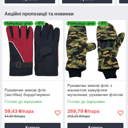
Акційні пропозиції та новинки
Найкраща ціна!
–8%
Найкраща ціна!
–8%
Рукавички зимові фліс з
Рукавички зимові фліс
манжетом камуфляж
(застібка) бордо/червоні
мультикам, рукавички флісові
чоловічі, зимові рукавички
Готово до відправки
Готово до відправки
для туризму
59,43
269,79
₴/пара
₴/пара
64,60 ₴/пара
293,25 ₴/пара
Купити
Купити