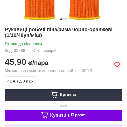
Рукавиці робочі піна/зима чорно-оранжеві
(1/10/48уп/міш)
Готово до відправки
Код: 32568
Опт і роздріб
45,90
₴/пара
Мінімальна сума замовлення на сайті — 300 ₴
41 ₴
від 3 пар
Купити
або
Купити з