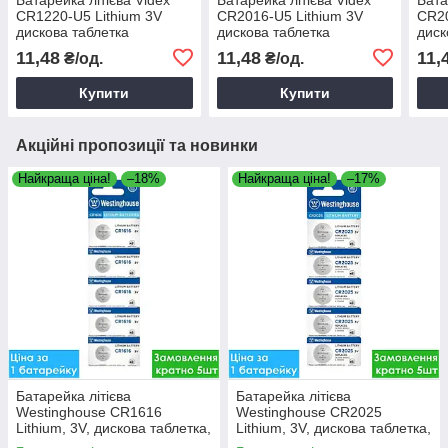
CR1220-U5 Lithium 3V
CR2016-U5 Lithium 3V
CR20
дискова таблетка
дискова таблетка
диск
11,48
11,48
11,
₴/од.
₴/од.
Купити
Купити
Акційні пропозиції та новинки
Найкраща ціна!
–18%
Найкраща ціна!
–17%
Батарейка літієва
Батарейка літієва
Westinghouse CR1616
Westinghouse CR2025
Lithium, 3V, дискова таблетка,
Lithium, 3V, дискова таблетка,
блістер, Таблетка дискова
блісте, Таблетка дискова