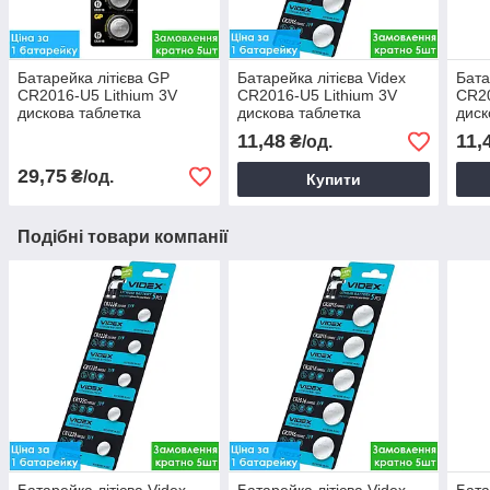
Батарейка літієва GP
Батарейка літієва Videx
Бата
CR2016-U5 Lithium 3V
CR2016-U5 Lithium 3V
CR20
дискова таблетка
дискова таблетка
диск
11,48
11,
₴/од.
29,75
₴/од.
Купити
Подібні товари компанії
Батарейка літієва Videx
Батарейка літієва Videx
Бата