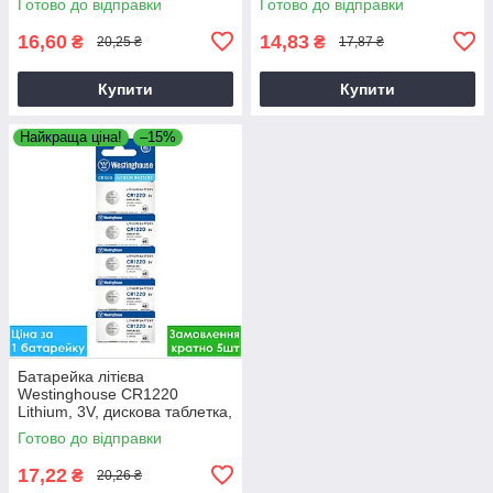
Готово до відправки
Готово до відправки
CR1616
CR2025
16,60
14,83
₴
₴
20,25 ₴
17,87 ₴
Купити
Купити
Найкраща ціна!
–15%
Батарейка літієва
Westinghouse CR1220
Lithium, 3V, дискова таблетка,
блістер, Таблетка дисковая
Готово до відправки
CR1220
17,22
₴
20,26 ₴