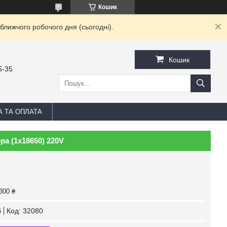
Кошик
ближчого робочого дня (сьогодні).
Кошик
5-35
А ТА ОПЛАТА
а (1х18650) 220V
300 ₴
б
Код:
32080