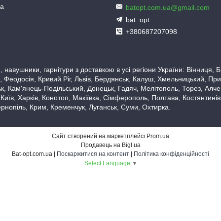
ua
batopt.com.ua@gmail.com
bat_opt
+380687207098
 навушники, гарнітури з доставкою в усі регіони України: Вінниця,
 Феодосія, Кривий Ріг, Львів, Бердянськ, Калуш, Хмельницький, При
, Кам'янець-Подільський, Донецьк, Гадяч, Мелітополь, Торез, Алчевс
 Київ, Харків, Конотоп, Макіївка, Сімферополь, Полтава, Костянтині
рнопіль, Крим, Кременчук, Луганськ, Суми, Охтирка.
Сайт створений на маркетплейсі
Prom.ua
Продавець на Bigl.ua
Bat-opt.com.ua |
Поскаржитися на контент
|
Політика конфіденційності
Select Language
▼