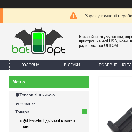
Зараз у компанії нероб
Батарейки, акумулятори, зар
пристрої, кабелі USB, клей, 
радіо, ліхтарі ОПТОМ
ГОЛОВНА
ВІДГУКИ
ПОВЕРНЕННЯ ТА
⚫Товари зі знижкою
🔥Новинки
Товари
🏠Необхідні дрібниці в кожен
дім!