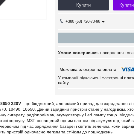
Купити
Купити
+380 (68) 720-70-98
повернення това
У компанії підключені електронні пла
сайту.
8650 220V
– це бюджетний, але якісний прилад для заряджання літ
670, 18490, 18650. Даний зарядний пристрій стане у нагоді всім, хт
онну сигарету, радіоприймач, акумуляторну Led лампу тощо. Модель
астині корпусу. МЗП оснащений одним слотом під акумулятор, який з
червоним під час заряджання батареї і світить зеленим, коли заряд
ить пристрій одночасно легким та стійким до пошкоджень.