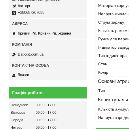
Матеріал корпу
bat_opt
+380687207098
Напруга живиль
Струм заряду
Кількість режим
Кривий Ріг, Кривий Ріг, Україна
Ручка для пере
Індикатор заря
Bat-opt.com.ua
Тип індикатора
Стан
Колір
Любов
Основні атри
Тип
Графік роботи
Користувальн
Понеділок
09:00
17:00
Кількість акуму
Вівторок
09:00
17:00
Напруга зарядж
Середа
09:00
17:00
Четвер
09:00
17:00