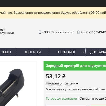
очий час. Замовлення та повідомлення будуть оброблені з 09:00 най
ядні
+380 (68) 720-70-98
+380 (95) 949-8
навушники,
 ОБМІН
КОНТАКТИ
О КОМПАНІЇ
ДОСТАВК
Зарядний пристрій для акумулятор
53,12 ₴
Показати оптові ціни
Мінімальна сума замовлення на сайті — 
Готово до відправки
Оптом і в роздрі