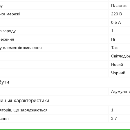
су
Пластик
ної мережі
220 В
0.5 А
ів заряду
1
несення
Ні
ду елементів живлення
Так
Світлодіо
Новий
Чорний
бути
Акумулят
ицькі характеристики
ляторів, що заряджаються
1
ання
3.7