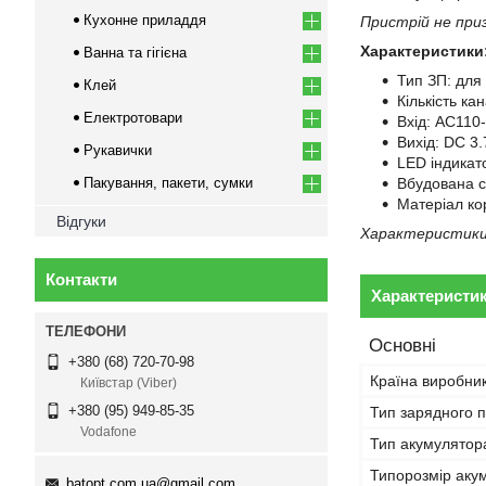
Кухонне приладдя
Пристрій не при
Характеристики
Ванна та гігієна
Тип ЗП: для
Клей
Кількість ка
Електротовари
Вхід: AC110
Вихід: DC 3
Рукавички
LED індикат
Пакування, пакети, сумки
Вбудована с
Матеріал ко
Відгуки
Характеристики 
Контакти
Характеристи
Основні
+380 (68) 720-70-98
Країна виробни
Київстар (Viber)
+380 (95) 949-85-35
Тип зарядного 
Vodafone
Тип акумулятор
Типорозмір аку
batopt.com.ua@gmail.com