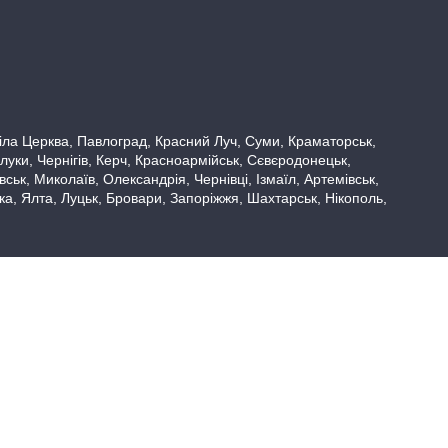
 Біла Церква, Павлоград, Красний Луч, Суми, Краматорськ,
луки, Чернігів, Керч, Красноармійськ, Сєвєродонецьк,
ьк, Миколаїв, Олександрія, Чернівці, Ізмаїл, Артемівськ,
вка, Ялта, Луцьк, Бровари, Запоріжжя, Шахтарськ, Нікополь,