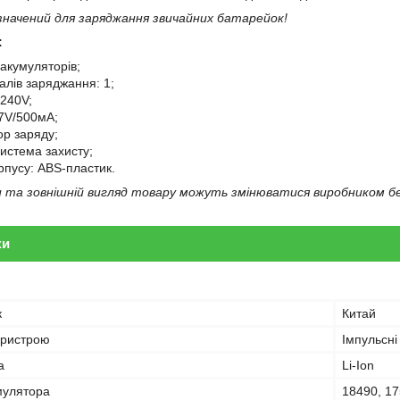
значений для заряджання звичайних батарейок!
:
 акумуляторів;
налів заряджання: 1;
-240V;
.7V/500мA;
ор заряду;
истема захисту;
рпусу: ABS-пластик.
та зовнішній вигляд товару можуть змінюватися виробником б
ки
к
Китай
пристрою
Імпульсні
а
Li-Ion
мулятора
18490, 17