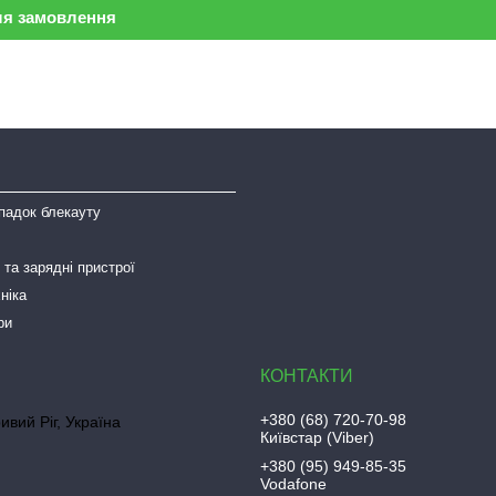
ля замовлення
падок блекауту
та зарядні пристрої
ніка
ри
+380 (68) 720-70-98
ривий Ріг, Україна
Київстар (Viber)
+380 (95) 949-85-35
Vodafone