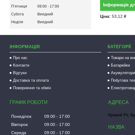
Інформація д
Пʼятниця
09:00
17:00
Субота
Вихідний
Ціна:
53,12 ₴
Неділя
Вихідний
ІНФОРМАЦІЯ
КАТЕГОРІЇ
Про нас
Товари на ви
Контакти
Батарейки
Відгуки
Акумулятори 
Доставка та оплата
Побутова тех
Повернення та обмін
Електротова
ГРАФІК РОБОТИ
Кривий Ріг, К
Понеділок
09:00
17:00
Вівторок
09:00
17:00
Середа
09:00
17:00