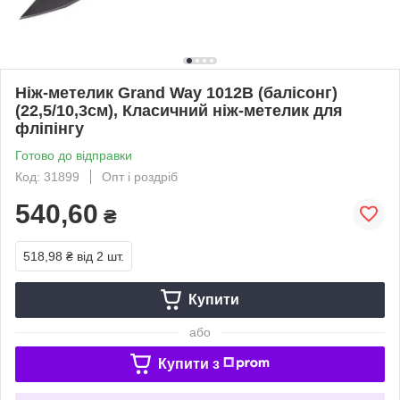
Ніж-метелик Grand Way 1012B (балісонг)
(22,5/10,3см), Класичний ніж-метелик для
фліпінгу
Готово до відправки
Код: 31899
Опт і роздріб
540,60
₴
518,98 ₴
від 2 шт.
Купити
або
Купити з