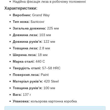
Надійна фіксація леза в робочому положенні
Характеристики:
Виробник:
Grand Way
Тип ножа:
Балісонг
Загальна довжина:
225 мм
Довжина леза:
103 мм
Довжина руків’я:
122 мм
Товщина леза:
2.8 мм
Ширина леза:
18 мм
Марка сталі:
440 C
Твердість сталі:
57–58 HRC
Поверхня леза:
Paint
Матеріал руків’я:
420 Steel
Товщина руків’я:
100 мм
Вага:
137 г
Упаковка:
кольорова картонна коробка