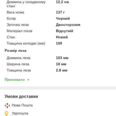
Довжина у складеному
12.2 см
стані
Вага ножа
137 г
Колір
Чорний
Заточка леза
Двостороння
Матеріал піхов
Відсутній
Стан
Новий
Товщина колодки (мм)
100
Розмір леза
Довжина леза
103 мм
Ширина леза
18 мм
Товщина леза
2.8 мм
Приховати
Умови доставки
Нова Пошта
Укрпошта