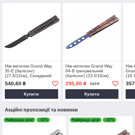
Ніж-метелик Grand Way
Ніж-метелик Grand Way
Ніж-
35-E (балісонг)
04-B тренувальний
Gran
(27,5/12см), Складаний
(балісонг) (23,5/10см),
(18,
ніж-метелик, Металевий
Балисонг тренувальний
540,60
295,80
357
₴
₴
510 ₴
ніж для фліпінгу
Купити
Купити
Акційні пропозиції та новинки
Найкраща ціна!
–42%
Найкраща ціна!
–42%