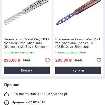
Ніж-метелик Grand Way 1039
Ніж-метелик Grand Way 04-B
гребінець, тренувальний
тренувальний (балісонг)
(балісонг) (21,5см), Балісонг
(23,5/10см), Балисонг
тренувальний
тренувальний
Готово до відправки
Готово до відправки
295,80
295,80
₴
₴
510 ₴
510 ₴
Купити
Купити
Про нас
99% позитивних з 1542 відгуків за рік
Працює з 07.02.2012