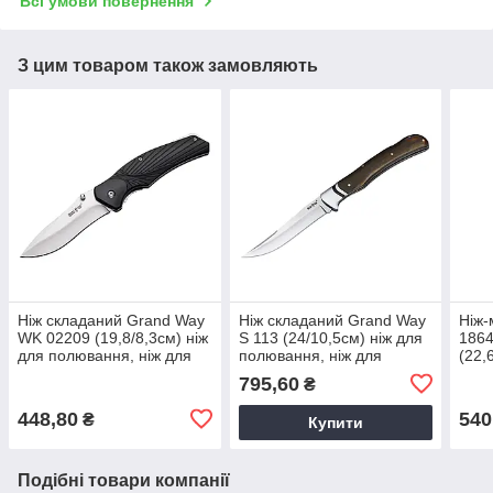
Всі умови повернення
З цим товаром також замовляють
Ніж складаний Grand Way
Ніж складаний Grand Way
Ніж-
WK 02209 (19,8/8,3см) ніж
S 113 (24/10,5см) ніж для
1864
для полювання, ніж для
полювання, ніж для
(22,
походів, ніж для рибалки
походів, ніж для рибалки
клин
795,60
₴
мете
448,80
540
₴
Купити
Подібні товари компанії