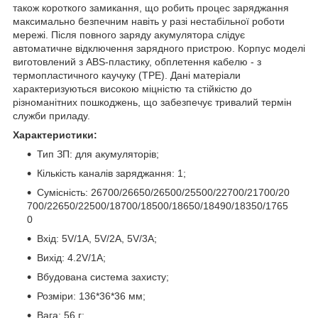
також короткого замикання, що робить процес заряджання
максимально безпечним навіть у разі нестабільної роботи
мережі. Після повного заряду акумулятора слідує
автоматичне відключення зарядного пристрою. Корпус моделі
виготовлений з ABS-пластику, обплетення кабелю - з
термопластичного каучуку (TPE). Дані матеріали
характеризуються високою міцністю та стійкістю до
різноманітних пошкоджень, що забезпечує тривалий термін
служби приладу.
Характеристики:
Тип ЗП: для акумуляторів;
Кількість каналів заряджання: 1;
Сумісність: 26700/26650/26500/25500/22700/21700/20
700/22650/22500/18700/18500/18650/18490/18350/1765
0
Вхід: 5V/1A, 5V/2A, 5V/3A;
Вихід: 4.2V/1A;
Вбудована система захисту;
Розміри: 136*36*36 мм;
Вага: 56 г;