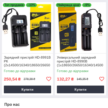
Топ продажів
–10%
Найкраща ціна!
–9%
Зарядний пристрій HD-8991B
Універсальний зарядний
РК
пристрій HD-8990B
(2x14500/16340/18650/26650
(1x18650/26650/16340/14500
) USB
) USB
Готово до відправки
Готово до відправки
250,54
132,27
₴
₴
278,38 ₴
145,35 ₴
Купити
Купити
Про нас