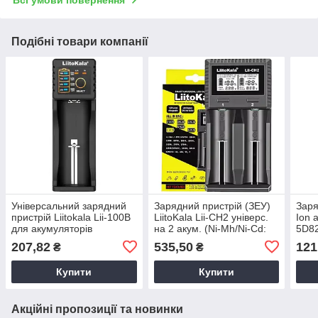
Всі умови повернення
Подібні товари компанії
Універсальний зарядний
Зарядний пристрій (ЗЕУ)
Заря
пристрій Liitokala Lii-100B
LiitoKala Lii-CH2 універс.
Ion 
для акумуляторів
на 2 акум. (Ni-Mh/Ni-Cd:
5D82
(14500/16340/18650/26650)
АА, ААА, С; Li-ion 10440-
207,82
535,50
121
₴
₴
USB, L
26650) 5V (USB)
Купити
Купити
Акційні пропозиції та новинки