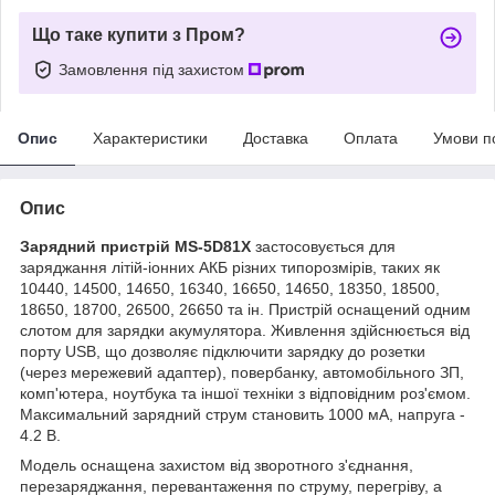
Що таке купити з Пром?
Замовлення під захистом
Опис
Характеристики
Доставка
Оплата
Умови п
Опис
Зарядний пристрій MS-5D81X
застосовується для
заряджання літій-іонних АКБ різних типорозмірів, таких як
10440, 14500, 14650, 16340, 16650, 14650, 18350, 18500,
18650, 18700, 26500, 26650 та ін. Пристрій оснащений одним
слотом для зарядки акумулятора. Живлення здійснюється від
порту USB, що дозволяє підключити зарядку до розетки
(через мережевий адаптер), повербанку, автомобільного ЗП,
комп'ютера, ноутбука та іншої техніки з відповідним роз'ємом.
Максимальний зарядний струм становить 1000 мА, напруга -
4.2 В.
Модель оснащена захистом від зворотного з'єднання,
перезаряджання, перевантаження по струму, перегріву, а