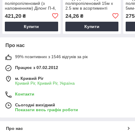
поліпропіленовий (з
поліпропіленовий 15м х
полі
наповненням) Ділонг П-4,
2.5 мм в асортименті
5мм-
Поліамідний фал, Шнур
нап
421,20
24,26
275
₴
₴
будівельний в асортименті
Полі
напо
Купити
Купити
шнур
Про нас
99% позитивних з 1546 відгуків за рік
Працює з 07.02.2012
м. Кривий Ріг
Кривий Ріг, Кривий Ріг, Україна
Контакти
Сьогодні вихідний
Показати весь графік роботи
Про нас