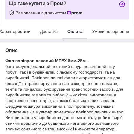
Що таке купити з Пром?
Замовлення під захистом
Характеристики
Доставка
Оплата
Умови повернення
Опис
Фал поліпропіленовий MTEX 8мм-25м
-
багатофункціональний плетений шнур, незамінний як у
побуті, так і в будівництві, сільському господарстві та на
виробництві. Поліпропіленові фали використовуються для
фіксації та транспортування вантажів, кріплення наметів,
тентів та гойдалок, буксирування транспортних засобів, для
виробництва гамаків та рибальських сіток, виготовлення
спортивного інвентарю, а також багатьох інших завдань.
Сердечник шнура виконаний з поліпропілену, зовнішнє
обплетення - з мультифіломентних поліпропіленових ниток.
Використання у виробництві даного матеріалу робить виріб
стійким практично до будь-якого негативного зовнішнього
впливу: сонячного світла, високих і низьких температур,