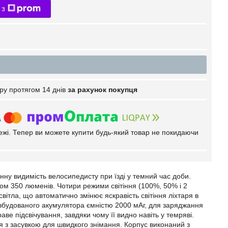
 з
ру протягом 14 днів
за рахунок покупця
тежі. Тепер ви можете купити будь-який товар не покидаючи
інну видимість велосипедисту при їзді у темний час доби.
ом 350 люменів. Чотири режими світіння (100%, 50% і 2
ітла, що автоматично змінює яскравість світіння ліхтаря в
 вбудованого акумулятора ємністю 2000 мАг, для заряджання
е підсвічування, завдяки чому її видно навіть у темряві.
 з засувкою для швидкого знімання. Корпус виконаний з