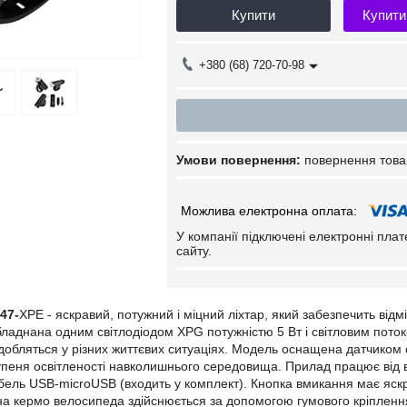
Купити
Купити
+380 (68) 720-70-98
повернення това
У компанії підключені електронні пла
сайту.
47-
XPE - яскравий, потужний і міцний ліхтар, який забезпечить відм
аднана одним світлодіодом XPG потужністю 5 Вт і світловим поток
добляться у різних життєвих ситуаціях. Модель оснащена датчиком св
тупеня освітленості навколишнього середовища. Прилад працює від
ель USB-microUSB (входить у комплект). Кнопка вмикання має яскрав
а кермо велосипеда здійснюється за допомогою гумового кріплення