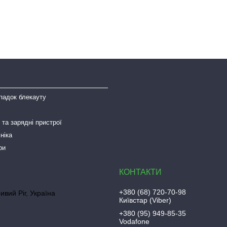
падок блекауту
та зарядні пристрої
ніка
ри
+380 (68) 720-70-98
ривий Ріг, Україна
Київстар (Viber)
+380 (95) 949-85-35
Vodafone