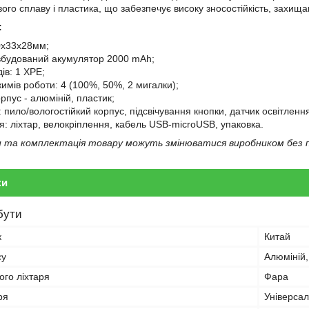
вого сплаву і пластика, що забезпечує високу зносостійкість, захищ
:
0x33x28мм;
вбудований акумулятор 2000 mAh;
дів: 1 XPE;
жимів роботи: 4 (100%, 50%, 2 мигалки);
рпус - алюміній, пластик;
 пило/вологостійкий корпус, підсвічування кнопки, датчик освітленн
я: ліхтар, велокріплення, кабель USB-microUSB, упаковка.
та комплектація товару можуть змінюватися виробником без п
ки
бути
к
Китай
су
Алюміній,
ого ліхтаря
Фара
ря
Універсал