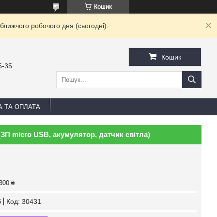
Кошик
ближчого робочого дня (сьогодні).
Кошик
5-35
А ТА ОПЛАТА
ЗП micro USB, акумулятор, датчик світла)
300 ₴
б
Код:
30431