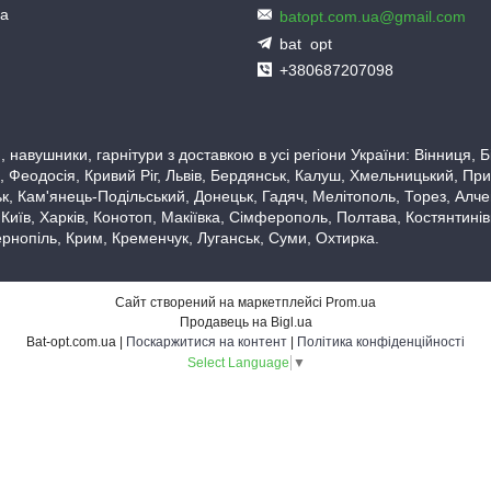
ua
batopt.com.ua@gmail.com
bat_opt
+380687207098
 навушники, гарнітури з доставкою в усі регіони України: Вінниця,
 Феодосія, Кривий Ріг, Львів, Бердянськ, Калуш, Хмельницький, При
, Кам'янець-Подільський, Донецьк, Гадяч, Мелітополь, Торез, Алчевс
 Київ, Харків, Конотоп, Макіївка, Сімферополь, Полтава, Костянтині
рнопіль, Крим, Кременчук, Луганськ, Суми, Охтирка.
Сайт створений на маркетплейсі
Prom.ua
Продавець на Bigl.ua
Bat-opt.com.ua |
Поскаржитися на контент
|
Політика конфіденційності
Select Language
▼