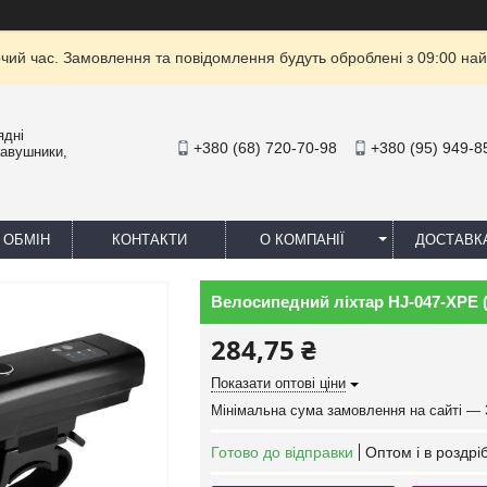
очий час. Замовлення та повідомлення будуть оброблені з 09:00 най
ядні
+380 (68) 720-70-98
+380 (95) 949-8
навушники,
 ОБМІН
КОНТАКТИ
О КОМПАНІЇ
ДОСТАВК
Велосипедний ліхтар HJ-047-XPE (
284,75 ₴
Показати оптові ціни
Мінімальна сума замовлення на сайті — 
Готово до відправки
Оптом і в роздрі