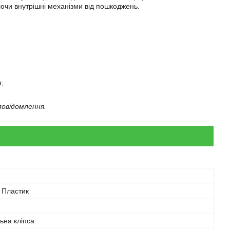
аючи внутрішні механізми від пошкоджень.
я;
овідомлення.
 Пластик
ьна кліпса