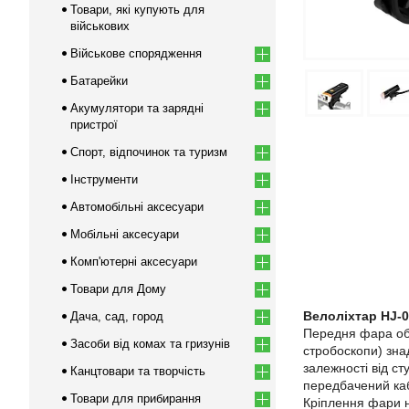
Товари, які купують для
військових
Військове спорядження
Батарейки
Акумулятори та зарядні
пристрої
Спорт, відпочинок та туризм
Інструменти
Автомобільні аксесуари
Мобільні аксесуари
Комп'ютерні аксесуари
Товари для Дому
Велоліхтар HJ-0
Дача, сад, город
Передня фара обл
Засоби від комах та гризунів
стробоскопи) зна
залежності від с
Канцтовари та творчість
передбачений каб
Товари для прибирання
Кріплення фари н