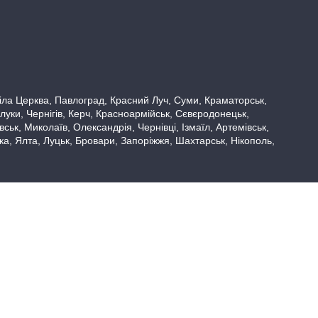
 Біла Церква, Павлоград, Красний Луч, Суми, Краматорськ,
луки, Чернігів, Керч, Красноармійськ, Сєвєродонецьк,
ьк, Миколаїв, Олександрія, Чернівці, Ізмаїл, Артемівськ,
вка, Ялта, Луцьк, Бровари, Запоріжжя, Шахтарськ, Нікополь,