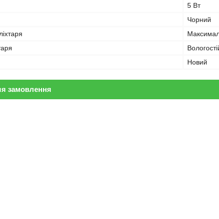
5 Вт
Чорний
ліхтаря
Максимал
таря
Вологості
Новий
ля замовлення