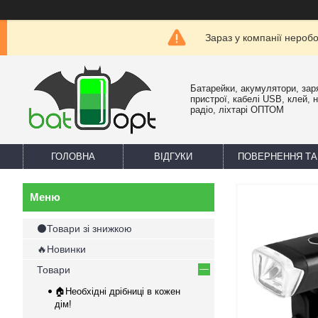
Зараз у компанії нероб
Батарейки, акумулятори, зар
пристрої, кабелі USB, клей, 
радіо, ліхтарі ОПТОМ
ГОЛОВНА
ВІДГУКИ
ПОВЕРНЕННЯ ТА
⚫Товари зі знижкою
🔥Новинки
Товари
🏠Необхідні дрібниці в кожен
дім!