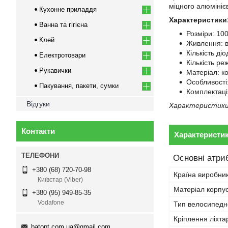
міцного алюмініє
Кухонне приладдя
Характеристики
Ванна та гігієна
Розміри: 10
Клей
Живлення: 
Кількість діо
Електротовари
Кількість ре
Рукавички
Матеріал: ко
Особливості:
Пакування, пакети, сумки
Комплектаці
Відгуки
Характеристики 
Контакти
Характеристи
Основні атри
+380 (68) 720-70-98
Країна виробни
Київстар (Viber)
Матеріал корпу
+380 (95) 949-85-35
Vodafone
Тип велосипедн
Кріплення ліхта
batopt.com.ua@gmail.com