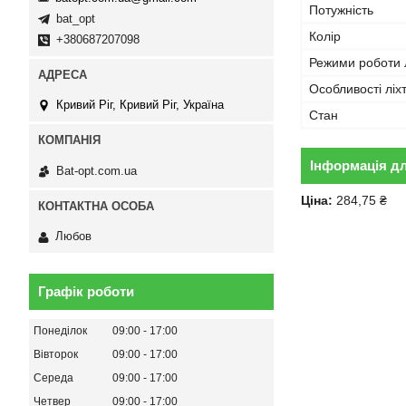
Потужність
bat_opt
Колір
+380687207098
Режими роботи 
Особливості ліх
Кривий Ріг, Кривий Ріг, Україна
Стан
Інформація д
Bat-opt.com.ua
Ціна:
284,75 ₴
Любов
Графік роботи
Понеділок
09:00
17:00
Вівторок
09:00
17:00
Середа
09:00
17:00
Четвер
09:00
17:00