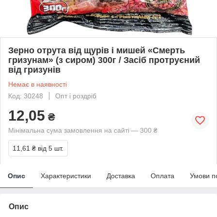
Зерно отрута від щурів і мишей «Смерть
гризунам» (з сиром) 300г / Засіб протруєний
від гризунів
Немає в наявності
Код: 30248
Опт і роздріб
12,05
₴
Мінімальна сума замовлення на сайті — 300 ₴
11,61 ₴
від 5 шт.
Опис
Характеристики
Доставка
Оплата
Умови п
Опис