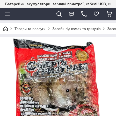
Батарейки, акумулятори, зарядні пристрої, кабелі USB, кле
Товари та послуги
Засоби від комах та гризунів
Засоб