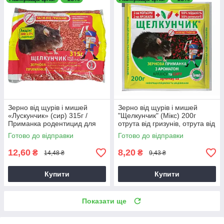
Зерно від щурів і мишей
Зерно від щурів і мишей
«Лускунчик» (сир) 315г /
"Щелкунчик" (Мікс) 200г
Приманка родентицид для
отрута від гризунів, отрута від
гризунів зернова
мишей
Готово до відправки
Готово до відправки
12,60
8,20
₴
₴
14,48 ₴
9,43 ₴
Купити
Купити
Показати ще