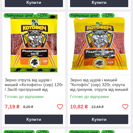
Купити
Купити
Найкраща ціна!
–13%
Найкраща ціна!
–13%
Зерно отрута від щурів і
Зерно від щурів і мишей
мишей «Котофеїч» (сир) 120г
"Котофіїч" (сир) 320г, отрута
/ Засіб протруєний від
від гризунів, отрута від мишей
гризунів
Готово до відправки
Готово до відправки
7,19
10,82
₴
₴
8,26 ₴
12,44 ₴
Купити
Купити
Найкраща ціна!
–13%
Найкраща ціна!
–13%