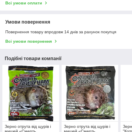
Всі умови оплати
Умови повернення
Повернення товару впродовж 14 днів за рахунок покупця
Всі умови повернення
Подібні товари компанії
Зерно отрута від щурів і
Зерно отрута від щурів і
Зерн
мишей «Смерть
мишей «Смерть
"Кот