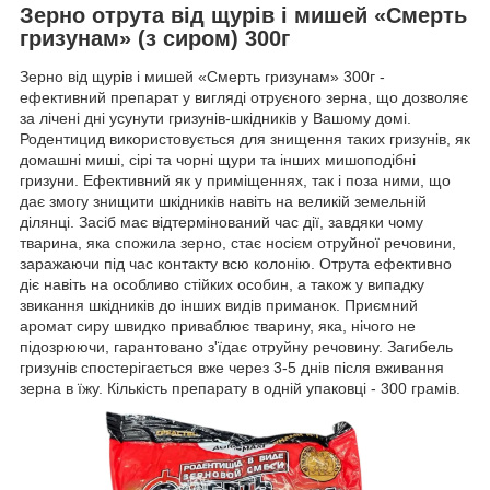
Зерно отрута від щурів і мишей «Смерть
гризунам» (з сиром) 300г
Зерно від щурів і мишей «Смерть гризунам» 300г -
ефективний препарат у вигляді отруєного зерна, що дозволяє
за лічені дні усунути гризунів-шкідників у Вашому домі.
Родентицид використовується для знищення таких гризунів, як
домашні миші, сірі та чорні щури та інших мишоподібні
гризуни. Ефективний як у приміщеннях, так і поза ними, що
дає змогу знищити шкідників навіть на великій земельній
ділянці. Засіб має відтермінований час дії, завдяки чому
тварина, яка спожила зерно, стає носієм отруйної речовини,
заражаючи під час контакту всю колонію. Отрута ефективно
діє навіть на особливо стійких особин, а також у випадку
звикання шкідників до інших видів приманок. Приємний
аромат сиру швидко приваблює тварину, яка, нічого не
підозрюючи, гарантовано з'їдає отруйну речовину. Загибель
гризунів спостерігається вже через 3-5 днів після вживання
зерна в їжу. Кількість препарату в одній упаковці - 300 грамів.