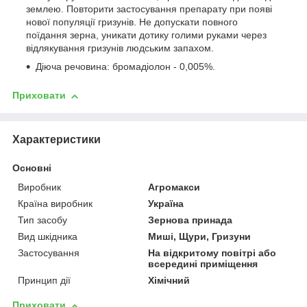
землею. Повторити застосування препарату при появі
нової популяції гризунів. Не допускати повного
поїдання зерна, уникати дотику голими руками через
відлякування гризунів людським запахом.
Діюча речовина: бромадіолон - 0,005%.
Приховати
Характеристики
Основні
Виробник
Агромакси
Країна виробник
Україна
Тип засобу
Зернова принада
Вид шкідника
Миші, Щури, Гризуни
Застосування
На відкритому повітрі або
всередині приміщення
Принцип дії
Хімічний
Приховати