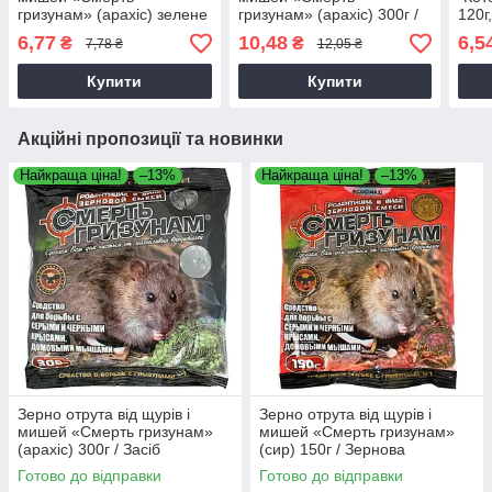
гризунам» (арахіс) зелене
гризунам» (арахіс) 300г /
120г
150г / Засіб протруєний
Засіб протруєний для
отру
6,77
10,48
6,5
₴
₴
7,78 ₴
12,05 ₴
для гризунів
гризунів
Купити
Купити
Акційні пропозиції та новинки
Найкраща ціна!
–13%
Найкраща ціна!
–13%
Зерно отрута від щурів і
Зерно отрута від щурів і
мишей «Смерть гризунам»
мишей «Смерть гризунам»
(арахіс) 300г / Засіб
(сир) 150г / Зернова
протруєний для гризунів
приманка від гризунів
Готово до відправки
Готово до відправки
родентицид