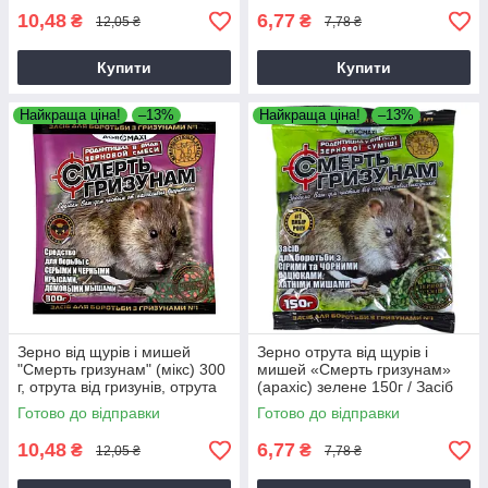
10,48
6,77
₴
₴
12,05 ₴
7,78 ₴
Купити
Купити
Найкраща ціна!
–13%
Найкраща ціна!
–13%
Зерно від щурів і мишей
Зерно отрута від щурів і
"Смерть гризунам" (мікс) 300
мишей «Смерть гризунам»
г, отрута від гризунів, отрута
(арахіс) зелене 150г / Засіб
від мишей
протруєний для гризунів
Готово до відправки
Готово до відправки
10,48
6,77
₴
₴
12,05 ₴
7,78 ₴