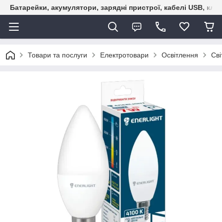
Батарейки, акумулятори, зарядні пристрої, кабелі USB, кле
Товари та послуги
Електротовари
Освітлення
Сві