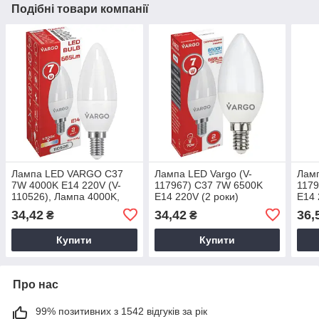
Подібні товари компанії
Лампа LED VARGO C37
Лампа LED Vargo (V-
Ламп
7W 4000K E14 220V (V-
117967) C37 7W 6500K
1179
110526), Лампа 4000K,
E14 220V (2 роки)
E14 
Лампа яскрава
34,42
34,42
36,
₴
₴
Купити
Купити
Про нас
99% позитивних з 1542 відгуків за рік