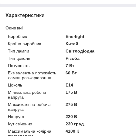
Характеристики
Основні
Виробник
Enerlight
Країна виробник
Китай
Тип лампи
Світлодіодна
Тип цоколя
Різьба
Потужність
7 Вт
Еквівалентна потужність
60 Вт
лампи розжарювання
Цоколь
E14
Мінімальна робоча
175 В
напруга
Максимальна робоча
275 В
напруга
Напруга
220 В
Кут свічення
230 град.
Максимальна колірна
4100 К
температура