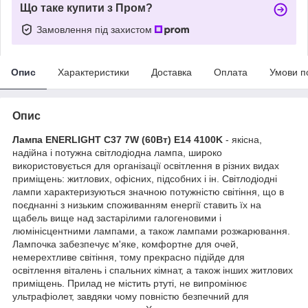
Що таке купити з Пром?
Замовлення під захистом
Опис
Характеристики
Доставка
Оплата
Умови п
Опис
Лампа ENERLIGHT С37 7W (60Вт) E14 4100K
- якісна,
надійна і потужна світлодіодна лампа, широко
використовується для організації освітлення в різних видах
приміщень: житлових, офісних, підсобних і ін. Світлодіодні
лампи характеризуються значною потужністю світіння, що в
поєднанні з низьким споживанням енергії ставить їх на
щабель вище над застарілими галогеновими і
люмінісцентними лампами, а також лампами розжарювання.
Лампочка забезпечує м'яке, комфортне для очей,
немерехтливе світіння, тому прекрасно підійде для
освітлення віталень і спальних кімнат, а також інших житлових
приміщень. Прилад не містить ртуті, не випромінює
ультрафіолет, завдяки чому повністю безпечний для