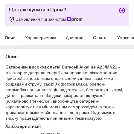
Що таке купити з Пром?
Замовлення під захистом
Опис
Характеристики
Доставка
Оплата
Умови п
Опис
Батарейки високовольтні Duracell Alkaline А23/MN21
-
мініатюрне джерело енергії для живлення різноманітних
пристроїв з невеликим енергоспоживанням і високими
розрядами струму, таких як фотоспалахи, брелоки
автомобільної сигналізації, радіотехніка, безконтактні ключі,
дитячі іграшки та ін. Завдяки використанню лужної
(алкалінової) технології виробництва батарейки
характеризуються мінімальним саморозрядом, а також
тривалим терміном зберігання - до 5 років. Підтримують
високу працездатність при низьких температурах.
Характеристики: