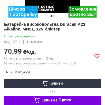
Батарейка високовольтна Duracell А23
Alkaline, MN21, 12V блістер
Готово до відправки
Код: 29711
Тільки опт
70,99
₴/од.
Мінімальне замовлення — 2 од.
Мінімальна сума замовлення на сайті — 300 ₴
61,20 ₴
від 4 од.
Купити
або
Купити з