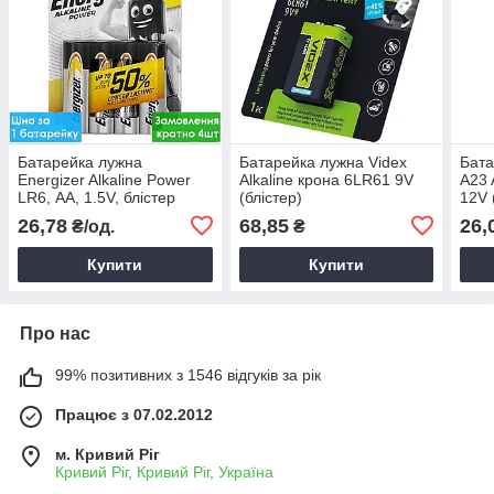
Батарейка лужна
Батарейка лужна Videx
Бата
Energizer Alkaline Power
Alkaline крона 6LR61 9V
A23 
LR6, АА, 1.5V, блістер
(блістер)
12V 
26,78
68,85
26,
₴/од.
₴
Купити
Купити
Про нас
99% позитивних з 1546 відгуків за рік
Працює з 07.02.2012
м. Кривий Ріг
Кривий Ріг, Кривий Ріг, Україна