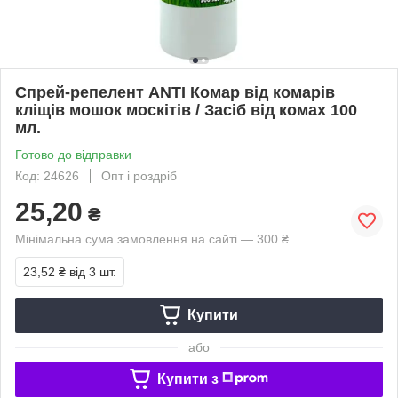
Спрей-репелент ANTI Комар від комарів
кліщів мошок москітів / Засіб від комах 100
мл.
Готово до відправки
Код: 24626
Опт і роздріб
25,20
₴
Мінімальна сума замовлення на сайті — 300 ₴
23,52 ₴
від 3 шт.
Купити
або
Купити з