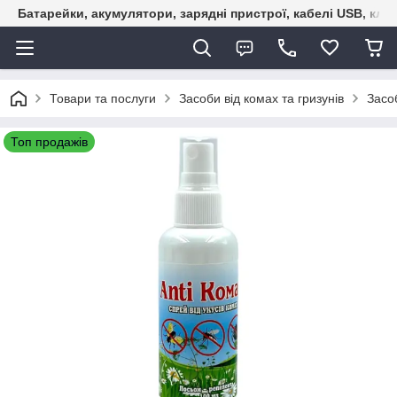
Батарейки, акумулятори, зарядні пристрої, кабелі USB, кле
Товари та послуги
Засоби від комах та гризунів
Засоб
Топ продажів