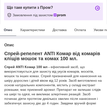
Що таке купити з Пром?
Замовлення під захистом
Опис
Характеристики
Доставка
Оплата
Умови п
Опис
Спрей-репелент ANTI Комар від комарів
кліщів мошок та комах 100 мл.
Спрей ANTI Комар 100 мл -
ефективний засіб, що
використовується для захисту від укусів комарів, москітів,
мошок та інших комах. Спрей призначений для нанесення на
шкіру дорослих і дітей віком від 12 років. Засіб виготовлено на
основі натуральних компонентів, містить у складі екстракт
ромашки, має приємний аромат. Препарат не залишає слідів
на шкірі та одязі, не викликає алергічних реакцій. Засіб
починає діяти протягом декількох хвилин після нанесення і
забезпечує захисну дію до 4 годин. Завдяки зручній формі