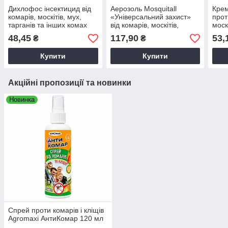
Дихлофос інсектицид від
Аерозоль Mosquitall
Крем
комарів, москітів, мух,
«Універсальний захист»
прот
тарганів та інших комах
від комарів, москітів,
моск
ДихлорФос 220мл без
гедзів, мокреців 150мл
OFF!
48,45
117,90
53,
₴
₴
запаху
Купити
Купити
Акційні пропозиції та новинки
Новинка
Спрей проти комарів і кліщів
Agromaxi АнтиКомар 120 мл