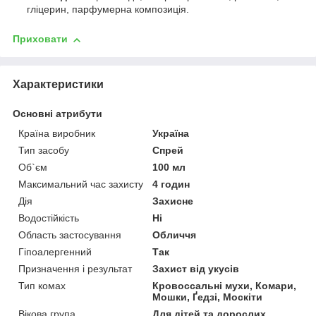
гліцерин, парфумерна композиція.
Приховати
Характеристики
Основні атрибути
Країна виробник
Україна
Тип засобу
Спрей
Об`єм
100 мл
Максимальний час захисту
4 годин
Дія
Захисне
Водостійкість
Ні
Область застосування
Обличчя
Гіпоалергенний
Так
Призначення і результат
Захист від укусів
Тип комах
Кровоссальні мухи, Комари,
Мошки, Ґедзі, Москіти
Вікова група
Для дітей та дорослих