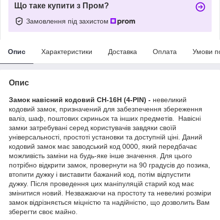
Що таке купити з Пром?
Замовлення під захистом
Опис
Характеристики
Доставка
Оплата
Умови п
Опис
Замок навісний кодовий CH-16H (4-PIN) -
невеликий
кодовий замок, призначений для забезпечення збереження
валіз, шаф, поштових скриньок та інших предметів. Навісні
замки затребувані серед користувачів завдяки своїй
універсальності, простоті установки та доступній ціні. Даний
кодовий замок має заводський код 0000, який передбачає
можливість заміни на будь-яке інше значення. Для цього
потрібно відкрити замок, провернути на 90 градусів до позика,
втопити дужку і виставити бажаний код, потім відпустити
дужку. Після проведення цих маніпуляцій старий код має
змінитися новий. Незважаючи на простоту та невеликі розміри
замок відрізняється міцністю та надійністю, що дозволить Вам
зберегти своє майно.