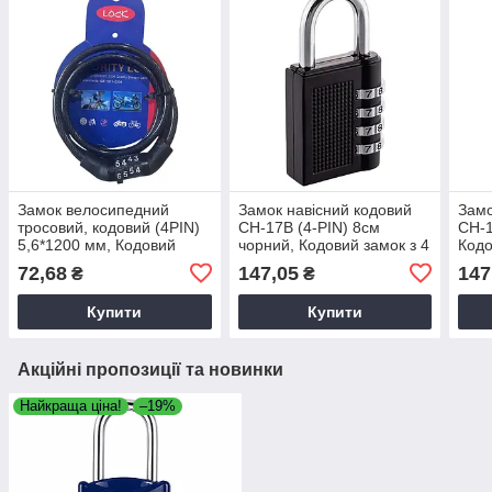
Замок велосипедний
Замок навісний кодовий
Замо
тросовий, кодовий (4PIN)
CH-17В (4-PIN) 8см
CH-1
5,6*1200 мм, Кодовий
чорний, Кодовий замок з 4
Кодо
велозамок, Тросовий
PIN, Замок без ключа,
Замо
72,68
147,05
147
₴
₴
замок без ключів, Замок
Замок з кодом
код
велосипедний з кодом
Купити
Купити
Акційні пропозиції та новинки
Найкраща ціна!
–19%