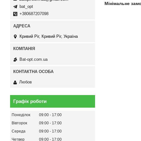
Мінімальне зам
bat_opt
+380687207098
Кривий Ріг, Кривий Ріг, Україна
Bat-opt.com.ua
Любов
Графік роботи
Понеділок
09:00
17:00
Вівторок
09:00
17:00
Середа
09:00
17:00
Четвер
09:00
17:00