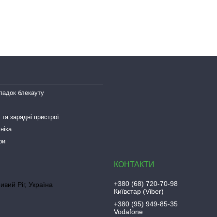
падок блекауту
та зарядні пристрої
ніка
ри
+380 (68) 720-70-98
ривий Ріг, Україна
Київстар (Viber)
+380 (95) 949-85-35
Vodafone