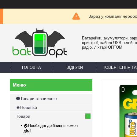
Зараз у компанії нероб
Батарейки, акумулятори, зар
пристрої, кабелі USB, клей, 
радіо, ліхтарі ОПТОМ
ГОЛОВНА
ВІДГУКИ
ПОВЕРНЕННЯ ТА
⚫Товари зі знижкою
🔥Новинки
Товари
🏠Необхідні дрібниці в кожен
дім!