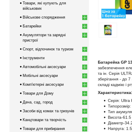
Товари, які купують для
військових
Військове спорядження
Батарейки
Акумулятори та зарядні
пристрої
Спорт, відпочинок та туризм
Інструменти
Батарейка GP 13a
Автомобільні аксесуари
забезпечення елек
та ін. Серія ULT
Мобільні аксесуари
зберігання - до 7
Комп'ютерні аксесуари
складі кадмію і 
Характеристика
Товари для Дому
Серія: Ultra 
Дача, сад, город
Типорозмір:
Засоби від комах та гризунів
Тип акумулят
Висота-61.5
Канцтовари та творчість
Діаметр-34.
Напруга: 1.5
Товари для прибирання