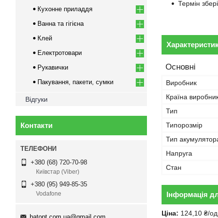
Термін збері
Кухонне приладдя
Ванна та гігієна
Клей
Характеристи
Електротовари
Основні
Рукавички
Пакування, пакети, сумки
Виробник
Країна виробни
Відгуки
Тип
Контакти
Типорозмір
Тип акумулятор
Напруга
+380 (68) 720-70-98
Стан
Київстар (Viber)
+380 (95) 949-85-35
Інформація д
Vodafone
Ціна:
124,10 ₴/од
batopt.com.ua@gmail.com