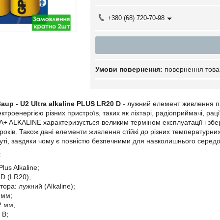
+380 (68) 720-70-98
повернення това
up - U2 Ultra alkaline PLUS LR20 D
- лужний елемент живлення пі
троенергією різних пристроїв, таких як ліхтарі, радіоприймачі, раці
RA+ ALKALINE характеризується великим терміном експлуатації і зб
 років. Також дані елементи живлення стійкі до різних температурни
ртуті, завдяки чому є повністю безпечними для навколишнього серед
:
Plus Alkaline;
 D (LR20);
ора: лужний (Alkaline);
 мм;
2 мм;
 В;