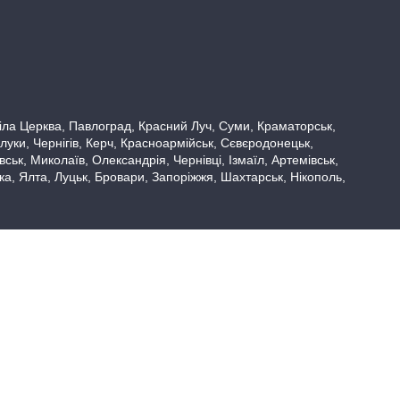
 Біла Церква, Павлоград, Красний Луч, Суми, Краматорськ,
луки, Чернігів, Керч, Красноармійськ, Сєвєродонецьк,
ьк, Миколаїв, Олександрія, Чернівці, Ізмаїл, Артемівськ,
вка, Ялта, Луцьк, Бровари, Запоріжжя, Шахтарськ, Нікополь,