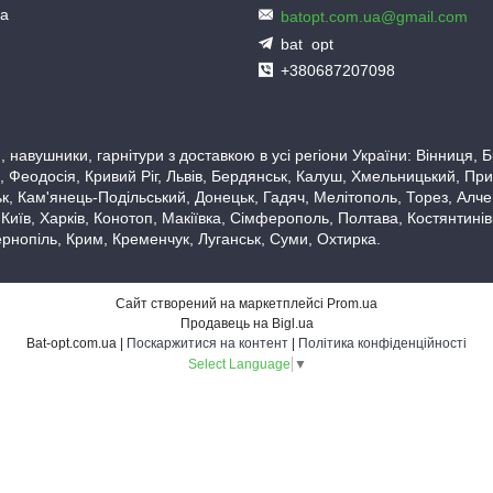
ua
batopt.com.ua@gmail.com
bat_opt
+380687207098
 навушники, гарнітури з доставкою в усі регіони України: Вінниця,
 Феодосія, Кривий Ріг, Львів, Бердянськ, Калуш, Хмельницький, При
, Кам'янець-Подільський, Донецьк, Гадяч, Мелітополь, Торез, Алчевс
 Київ, Харків, Конотоп, Макіївка, Сімферополь, Полтава, Костянтині
рнопіль, Крим, Кременчук, Луганськ, Суми, Охтирка.
Сайт створений на маркетплейсі
Prom.ua
Продавець на Bigl.ua
Bat-opt.com.ua |
Поскаржитися на контент
|
Політика конфіденційності
Select Language
▼