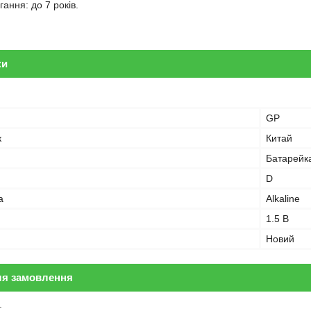
гання: до 7 років.
ки
GP
к
Китай
Батарейк
D
а
Alkaline
1.5 В
Новий
ля замовлення
.