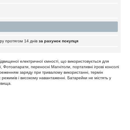
ру протягом 14 днів
за рахунок покупця
двищеної електричної ємності, що використовується для
ї, Фотоапарати, переносні Магнітоли, портативні ігрові консолі
ереженням заряду при тривалому використанні, термін
х режимів і високому навантаженні. Батарейки не містять у
овища.