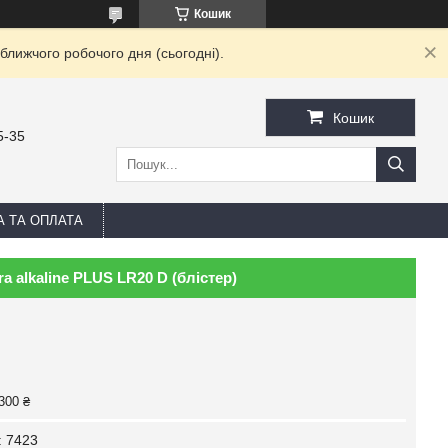
Кошик
ближчого робочого дня (сьогодні).
Кошик
5-35
А ТА ОПЛАТА
 alkaline PLUS LR20 D (блістер)
300 ₴
:
7423