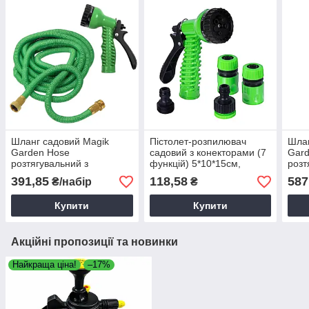
Шланг садовий Magik
Пістолет-розпилювач
Шлан
Garden Hose
садовий з конекторами (7
Gar
розтягувальний з
функцій) 5*10*15см,
розт
розпилювачем (фітинги
Розпилювач для поливу,
розп
391,85
118,58
587
₴/набір
₴
латунь/2,5-12 м) 2,5 м в
Пістолет для поливу,
лату
асорт.
Поливальний пістолет
Купити
Купити
Акційні пропозиції та новинки
Найкраща ціна!
–17%