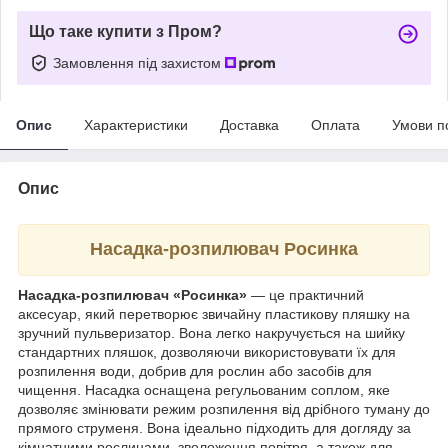
Що таке купити з Пром?
Замовлення під захистом
Опис
Характеристики
Доставка
Оплата
Умови п
Опис
Насадка-розпилювач Росинка
Насадка-розпилювач «Росинка»
— це практичний
аксесуар, який перетворює звичайну пластикову пляшку на
зручний пульверизатор. Вона легко накручується на шийку
стандартних пляшок, дозволяючи використовувати їх для
розпилення води, добрив для рослин або засобів для
чищення. Насадка оснащена регульованим соплом, яке
дозволяє змінювати режим розпилення від дрібного туману до
прямого струменя. Вона ідеально підходить для догляду за
кімнатними рослинами, зволоження повітря, а також для