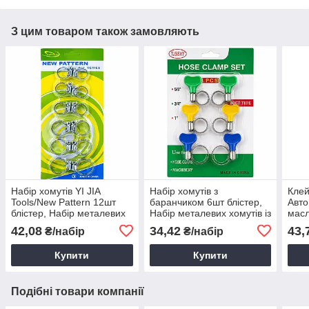
З цим товаром також замовляють
Набір хомутів YI JIA
Набір хомутів з
Кле
Tools/New Pattern 12шт
баранчиком 6шт блістер,
Авто
блістер, Набір металевих
Набір металевих хомутів із
масл
хомутів, Хомут
закруткою, Хомут з ​​
42,08
34,42
43,
₴/набір
₴/набір
нержавіюча сталь.
баранчиком нержавіюча
сталь
Купити
Купити
Подібні товари компанії