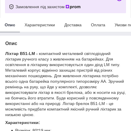
Замовлення під захистом
Опис
Характеристики
Доставка
Оплата
Умови п
Опис
Ліхтар B51-LM -
компактний металевий світлодіодний
ліхтарик ручного класу з живленням на батарейках. Для
освітлення в ліхтарику використовується один діод LM типу.
Металевий корпус відмінно захищає пристрій від різних
механічних пошкоджень. Для живлення ліхтарика потрібно
всього одна батарейка популярного типорозміру АА. Зручний
ремінець на руку, що йде у комплекті, дозволяє
використовувати ліхтар в якості брелока, або ж носити на руці,
не боячись його втратити. Буде корисний у повсякденному
використанні або на природі. Ліхтар брелок B51-LM - це
можливість придбати компактний якісний ручний ліхтарик за
низькою ціною.
Характеристики:
Розміри: 80*19 мм;