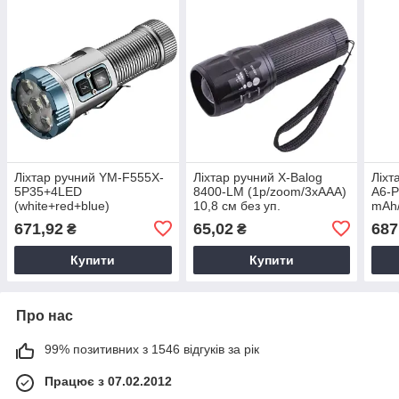
Ліхтар ручний YM-F555X-
Ліхтар ручний X-Balog
Ліхт
5P35+4LED
8400-LM (1р/zoom/3xAAA)
A6-P
(white+red+blue)
10,8 см без уп.
mAh/
(5р+3р/2500lm/
Type
671,92
65,02
687
₴
₴
магніт/1x18650/1х18500/
акум
ЗУ Type-C) 10,5 см
Купити
Купити
Про нас
99% позитивних з 1546 відгуків за рік
Працює з 07.02.2012