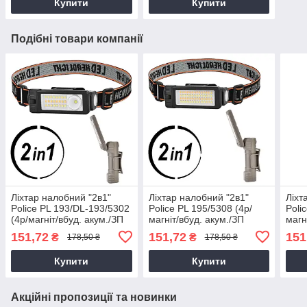
Купити
Купити
Подібні товари компанії
Ліхтар налобний "2в1"
Ліхтар налобний "2в1"
Ліхт
Police PL 193/DL-193/5302
Police PL 195/5308 (4р/
Poli
(4р/магніт/вбуд. акум./ЗП
магніт/вбуд. акум./ЗП
магн
Type-C) в асорт.,
Type-C) в асорт.,
Type
151,72
151,72
151
₴
₴
178,50 ₴
178,50 ₴
світлодіодний ліхтар на
світлодіодний ліхтар на
світ
голову
голову
голо
Купити
Купити
Акційні пропозиції та новинки