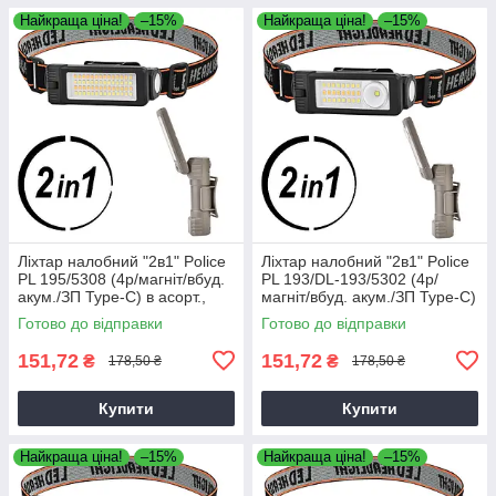
Найкраща ціна!
–15%
Найкраща ціна!
–15%
Ліхтар налобний "2в1" Police
Ліхтар налобний "2в1" Police
PL 195/5308 (4р/магніт/вбуд.
PL 193/DL-193/5302 (4р/
акум./ЗП Type-C) в асорт.,
магніт/вбуд. акум./ЗП Type-C)
світлодіодний ліхтар на
в асорт., світлодіодний ліхтар
Готово до відправки
Готово до відправки
голову
на голову
151,72
151,72
₴
₴
178,50 ₴
178,50 ₴
Купити
Купити
Найкраща ціна!
–15%
Найкраща ціна!
–15%