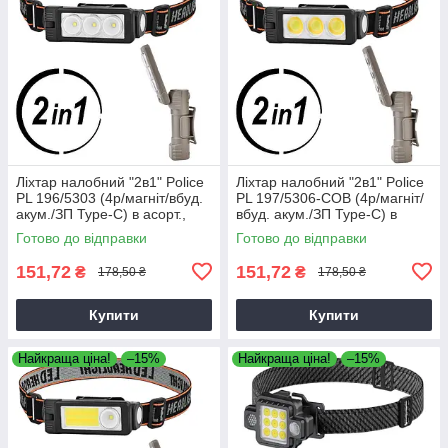
Ліхтар налобний "2в1" Police
Ліхтар налобний "2в1" Police
PL 196/5303 (4р/магніт/вбуд.
PL 197/5306-COB (4р/магніт/
акум./ЗП Type-C) в асорт.,
вбуд. акум./ЗП Type-C) в
світлодіодний ліхтар на
асорт., світлодіодний ліхтар
Готово до відправки
Готово до відправки
голову
на голову
151,72
151,72
₴
₴
178,50 ₴
178,50 ₴
Купити
Купити
Найкраща ціна!
–15%
Найкраща ціна!
–15%