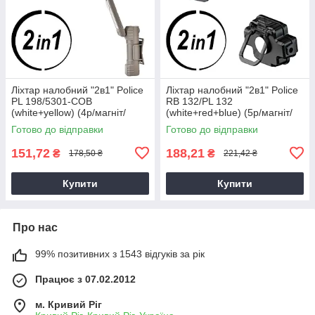
Ліхтар налобний "2в1" Police
Ліхтар налобний "2в1" Police
PL 198/5301-COB
RB 132/PL 132
(white+yellow) (4р/магніт/
(white+red+blue) (5р/магніт/
вбуд. акум./ЗП Type-C) в
вбуд. акум./ЗП Type-C),
Готово до відправки
Готово до відправки
асорт., світлодіодний ліхтар
світлодіодний ліхтар на
голову
151,72
188,21
₴
₴
178,50 ₴
221,42 ₴
Купити
Купити
Про нас
99% позитивних з 1543 відгуків за рік
Працює з 07.02.2012
м. Кривий Ріг