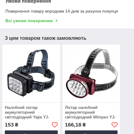
Умови повернення
Повернення товару впродовж 14 днів за рахунок покупця
Всі умови повернення
З цим товаром також замовляють
Налобний ліхтар
Ліхтар налобний
акумуляторний
акумуляторний
світлодіодний Yajia YJ-
світлодіодний Wimpex YJ-
1837-12LED Ліхтарик на
1898-13LED Ліхтарик на
153
166,18
₴
₴
голову
лоб 2 режими роботи