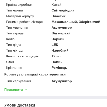
Країна виробник
Китай
Тип лампи
Світлодіодна
Матеріал корпусу
Пластик
Режими роботи ліхтаря
Максимальний, Зберігаючий
Тип живлення
Акумулятор
Тип заряду
Від мережі
Колір
Чорний
Тип діода
LED
Тип ліхтаря
Налобний
Кількість світлодіодів
12 шт.
Стан
Новий
Кріплення
Ремінець
Користувальницькі характеристики
Тип харчування
Акумулятор
Приховати
Умови доставки