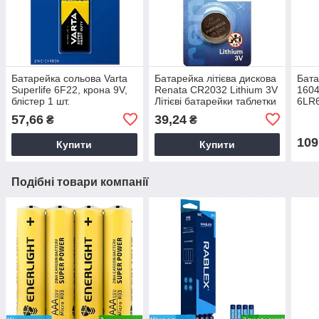
Батарейка сольова Varta
Батарейка літієва дискова
Бата
Superlife 6F22, крона 9V,
Renata CR2032 Lithium 3V
1604
блістер 1 шт.
Літієві батарейки таблетки
6LR6
57,66
39,24
₴
₴
109
Купити
Купити
Подібні товари компанії