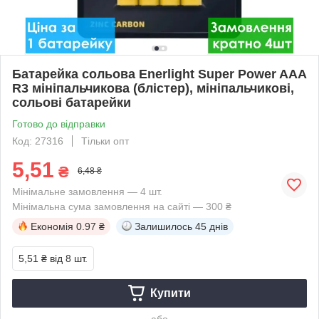
Батарейка сольова Enerlight Super Power AAA
R3 мініпальчикова (блістер), мініпальчикові,
сольові батарейки
Готово до відправки
Код: 27316
Тільки опт
5,51
₴
6,48 ₴
Мінімальне замовлення — 4 шт.
Мінімальна сума замовлення на сайті — 300 ₴
Економія
0.97 ₴
Залишилось
45 днів
5,51 ₴
від 8 шт.
Купити
або