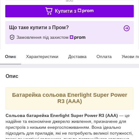
Купити з
Що таке купити з Пром?
Замовлення під захистом
Опис
Характеристики
Доставка
Оплата
Умови п
Опис
Батарейка сольова Enerlight Super Power
R3 (AAA)
Сольова батарейка Enerlight Super Power R3 (AAA)
— це
надійне та економічне джерело живлення, призначене для
пристроїв з низьким енергоспоживанням. Вона ідеально
підходить для приладів, які не потребують великої потужності,
таких як настінні годинники, пульти дистанційного керування,