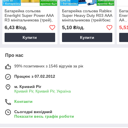
Батарейка сольова
Батарейка сольова Rablex
Бата
Enerlight Super Power AAA
Super Heavy Duty R03 ААА
Ener
R3 мініпальчикова (трей),
мініпальчикова (трей/бокс
АА ,
сольові батарейки для
навісний)
6,43
5,10
5,5
₴/од.
₴/од.
пультів
Купити
Купити
Про нас
99% позитивних з 1546 відгуків за рік
Працює з 07.02.2012
м. Кривий Ріг
Кривий Ріг, Кривий Ріг, Україна
Контакти
Сьогодні вихідний
Показати весь графік роботи