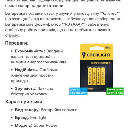
прості ліхтарі та дитячі іграшки.
Батарейки поставляються у зручній упаковці типу **блістер**,
що захищає їх від пошкоджень і забезпечує легке зберігання.
Батарейка має форм-фактор **R3 (AAA)** і забезпечує
стабільну роботу приладів, що не потребують великого
струму.
Переваги:
Економічність:
Вигідний
варіант для пристроїв з
низьким енергоспоживанням.
Надійність:
Стабільне
живлення для простих
приладів.
Зручність:
Захисна
блістерна упаковка.
Характеристики:
Вид товару:
Батарейка сольова
Бренд:
Enerlight
Модель:
Super Power