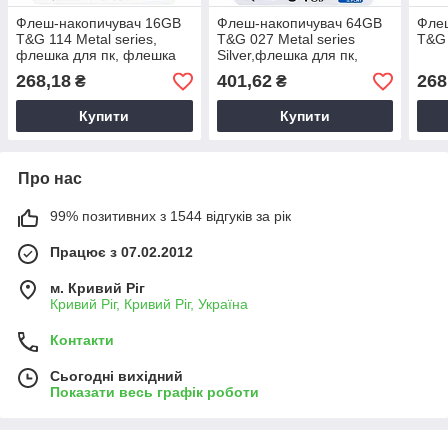
Флеш-накопичувач 16GB
Флеш-накопичувач 64GB
Фле
T&G 114 Metal series,
T&G 027 Metal series
T&G 
флешка для пк, флешка
Silver,флешка для пк,
для ноутбука, флешка
флешка для ноутбука,
268,18
401,62
268
₴
₴
флешка 6G
Купити
Купити
Про нас
99% позитивних з 1544 відгуків за рік
Працює з 07.02.2012
м. Кривий Ріг
Кривий Ріг, Кривий Ріг, Україна
Контакти
Сьогодні вихідний
Показати весь графік роботи