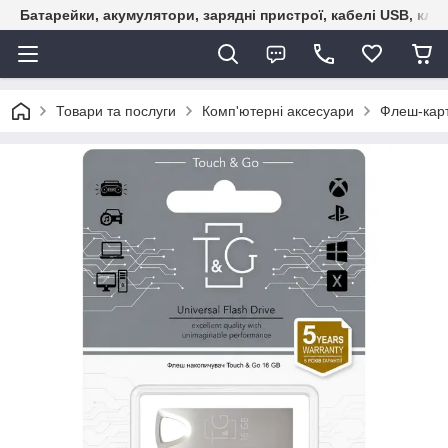
Батарейки, акумулятори, зарядні пристрої, кабелі USB, кле
Товари та послуги
Комп'ютерні аксесуари
Флеш-карт