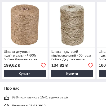
Шпагат джутовий
Шпагат джутовий
Шпаг
підв'язувальний 600г
підв'язувальний 400 грам
підв
бобіна Джутова нитка
бобіна Джутова нитка
бобі
канат для рукоділля
канат для декору
кана
199,62
134,82
160
₴
₴
Мотузка МТЕХ
рукоділля Мотузка МТЕХ
Моту
Купити
Купити
Про нас
99% позитивних з 1541 відгука за рік
Працює з 07.02.2012