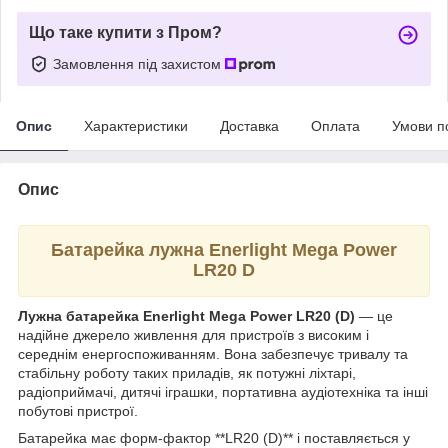
Що таке купити з Пром?
Замовлення під захистом
Опис
Характеристики
Доставка
Оплата
Умови п
Опис
Батарейка лужна Enerlight Mega Power
LR20 D
Лужна батарейка Enerlight Mega Power LR20 (D)
— це
надійне джерело живлення для пристроїв з високим і
середнім енергоспоживанням. Вона забезпечує тривалу та
стабільну роботу таких приладів, як потужні ліхтарі,
радіоприймачі, дитячі іграшки, портативна аудіотехніка та інші
побутові пристрої.
Батарейка має форм-фактор **LR20 (D)** і поставляється у