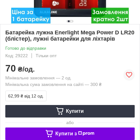
Батарейка лужна Enerlight Mega Power D LR20
(блістер), лужні батарейки для ліхтарів
Готово до відправки
Код: 29222
Тільки опт
70
₴/од.
Мінімальне замовлення — 2 од.
Мінімальна сума замовлення на сайті — 300 ₴
62,99 ₴
від 12 од.
Купити
або
Купити з