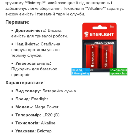
зручному **блістері**, який захищає її від пошкоджень і
забезпечує легке зберігання. Технологія **Alkaline** гарантує
високу ємність і тривалий термін служби.
Переваги:
Довговічність:
Висока
ємність для тривалої роботи.
Надійність:
Стабільна
напруга протягом усього
терміну служби.
Універсальність:
Підходить для багатьох
пристроїв.
Характеристики:
Вид товару:
Батарейка лужна
Бренд:
Enerlight
Модель:
Mega Power
Типорозмір:
LR20 (D)
Технологія:
Alkaline
Упаковка:
Блістер