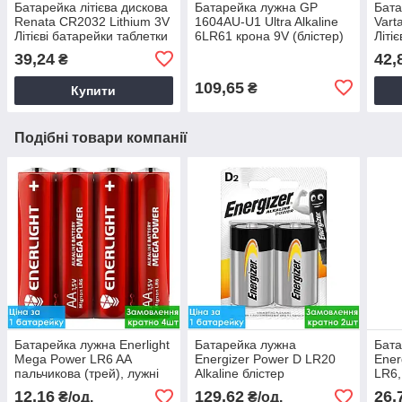
Батарейка літієва дискова
Батарейка лужна GP
Бата
Renata CR2032 Lithium 3V
1604AU-U1 Ultra Alkaline
Vart
Літієві батарейки таблетки
6LR61 крона 9V (блістер)
Літі
39,24
42,
₴
109,65
₴
Купити
Подібні товари компанії
Батарейка лужна Enerlight
Батарейка лужна
Бата
Mega Power LR6 AA
Energizer Power D LR20
Ener
пальчикова (трей), лужні
Alkaline блістер
LR6,
батарейки для ліхтарів
12,16
129,62
26,
₴/од.
₴/од.