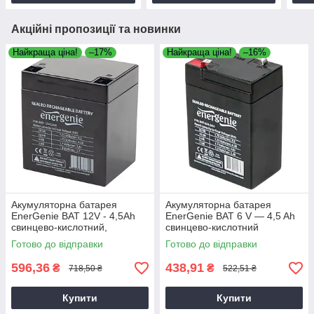
Акційні пропозиції та новинки
Найкраща ціна!
–17%
Найкраща ціна!
–16%
Акумуляторна батарея
Акумуляторна батарея
EnerGenie BAT 12V - 4,5Ah
EnerGenie BAT 6 V — 4,5 Ah
свинцево-кислотний,
свинцево-кислотний
акумулятор для електроніки
Готово до відправки
Готово до відправки
596,36
438,91
₴
₴
718,50 ₴
522,51 ₴
Купити
Купити