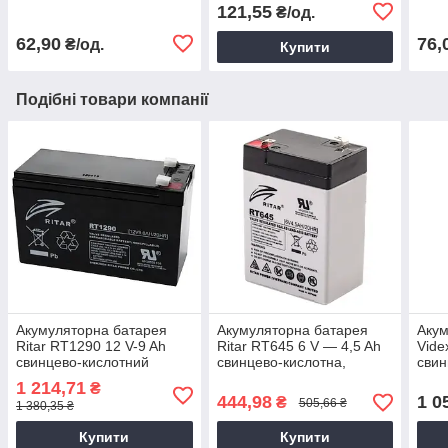
акумулятор 1000mAh 1.2В
AA
AA
121,55
₴/од.
(2 шт)
62,90
76,
₴/од.
Купити
Подібні товари компанії
Акумуляторна батарея
Акумуляторна батарея
Акум
Ritar RT1290 12 V-9 Ah
Ritar RT645 6 V — 4,5 Ah
Vide
свинцево-кислотний
свинцево-кислотна,
свин
Свинцево-кислотний
1 214,71
₴
акумулятор
444,98
1 0
₴
505,66 ₴
1 380,35 ₴
Купити
Купити