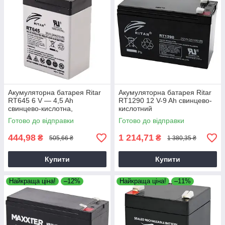
Акумуляторна батарея Ritar
Акумуляторна батарея Ritar
RT645 6 V — 4,5 Ah
RT1290 12 V-9 Ah свинцево-
свинцево-кислотна,
кислотний
Свинцево-кислотний
Готово до відправки
Готово до відправки
акумулятор
444,98
1 214,71
₴
₴
505,66 ₴
1 380,35 ₴
Купити
Купити
Найкраща ціна!
–12%
Найкраща ціна!
–11%