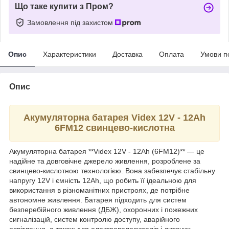
Що таке купити з Пром?
Замовлення під захистом
Опис
Характеристики
Доставка
Оплата
Умови п
Опис
Акумуляторна батарея Videx 12V - 12Ah
6FM12 свинцево-кислотна
Акумуляторна батарея **Videx 12V - 12Ah (6FM12)** — це
надійне та довговічне джерело живлення, розроблене за
свинцево-кислотною технологією. Вона забезпечує стабільну
напругу 12V і ємність 12Ah, що робить її ідеальною для
використання в різноманітних пристроях, де потрібне
автономне живлення. Батарея підходить для систем
безперебійного живлення (ДБЖ), охоронних і пожежних
сигналізацій, систем контролю доступу, аварійного
освітлення, а також для електровелосипедів і дитячих