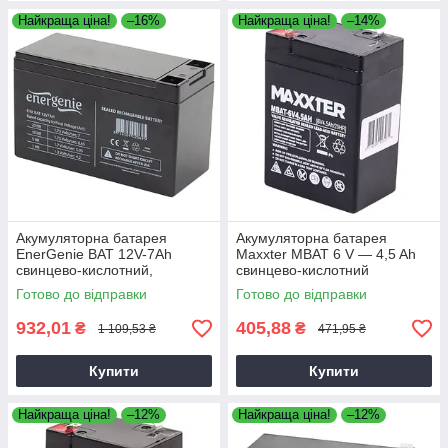
Найкраща ціна!
–16%
Найкраща ціна!
–14%
Акумуляторна батарея
Акумуляторна батарея
EnerGenie BAT 12V-7Ah
Maxxter MBAT 6 V — 4,5 Ah
свинцево-кислотний,
свинцево-кислотний
акумулятор для електроніки
(70х47х100)
Готово до відправки
Готово до відправки
932,01
405,88
₴
₴
1 109,53 ₴
471,95 ₴
Купити
Купити
Найкраща ціна!
–12%
Найкраща ціна!
–12%