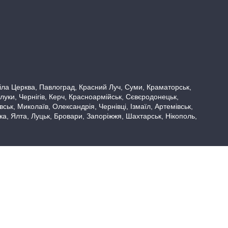
 Біла Церква, Павлоград, Красний Луч, Суми, Краматорськ,
луки, Чернігів, Керч, Красноармійськ, Сєвєродонецьк,
ьк, Миколаїв, Олександрія, Чернівці, Ізмаїл, Артемівськ,
вка, Ялта, Луцьк, Бровари, Запоріжжя, Шахтарськ, Нікополь,