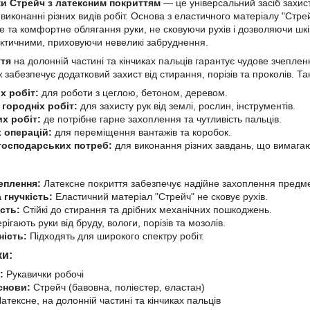
и Стрейч з
латексним покриттям
— це універсальний засіб захис
 виконанні різних видів робіт. Основа з еластичного матеріалу "Стре
е та комфортне облягання руки, не сковуючи рухів і дозволяючи шкі
ктичними, приховуючи невеликі забруднення.
ття
на долонній частині та кінчиках пальців гарантує чудове зчеплен
 забезпечує додатковий захист від стирання, порізів та проколів. Та
х робіт:
для роботи з цеглою, бетоном, деревом.
 городніх робіт:
для захисту рук від землі, рослин, інструментів.
х робіт:
де потрібне гарне захоплення та чутливість пальців.
 операцій:
для переміщення вантажів та коробок.
господарських потреб:
для виконання різних завдань, що вимагаю
еплення:
Латексне покриття забезпечує надійне захоплення предме
 гнучкість:
Еластичний матеріал "Стрейч" не сковує рухів.
сть:
Стійкі до стирання та дрібних механічних пошкоджень.
ігають руки від бруду, вологи, порізів та мозолів.
ність:
Підходять для широкого спектру робіт.
ки:
:
Рукавички робочі
снови:
Стрейч (бавовна, поліестер, еластан)
атексне, на долонній частині та кінчиках пальців