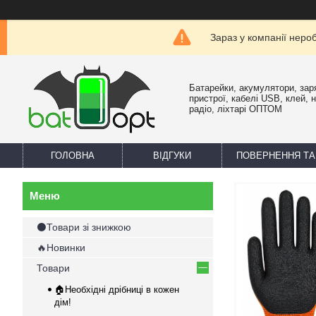
Зараз у компанії неро
Батарейки, акумулятори, зар
пристрої, кабелі USB, клей, 
радіо, ліхтарі ОПТОМ
ГОЛОВНА
ВІДГУКИ
ПОВЕРНЕННЯ ТА
⚫Товари зі знижкою
🔥Новинки
Товари
🏠Необхідні дрібниці в кожен
дім!