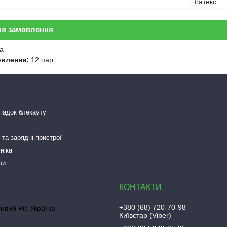
Латекс
ля замовлення
а
овлення:
12 пар
падок блекауту
та зарядні пристрої
ніка
ри
+380 (68) 720-70-98
ривий Ріг, Україна
Київстар (Viber)