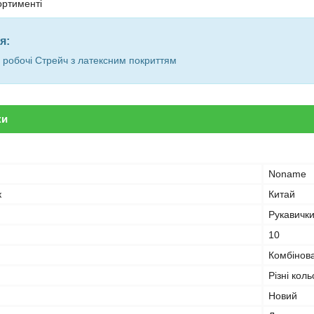
ортименті
я:
 робочі Стрейч з латексним покриттям
ки
Noname
к
Китай
Рукавички
10
Комбінов
Різні кол
Новий