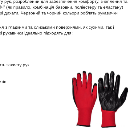
ту рук, розроблений для забезпечення комфорту, зчеплення та
йч" (як правило, комбінація бавовни, поліестеру та еластану)
рі дихати. Червоний та чорний кольори роблять рукавички
ня з гладкими та слизькими поверхнями, як сухими, так і
кі рукавички ідеально підходять для:
ть захисту рук.
тів.