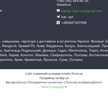
+380 (95) 949-85-35
Vodafone
ua
batopt.com.ua@gmail.com
bat_opt
+380687207098
 навушники, гарнітури з доставкою в усі регіони України: Вінниця,
 Феодосія, Кривий Ріг, Львів, Бердянськ, Калуш, Хмельницький, При
, Кам'янець-Подільський, Донецьк, Гадяч, Мелітополь, Торез, Алчевс
 Київ, Харків, Конотоп, Макіївка, Сімферополь, Полтава, Костянтині
рнопіль, Крим, Кременчук, Луганськ, Суми, Охтирка.
Сайт створений на маркетплейсі
Prom.ua
Продавець на Bigl.ua
Bat-opt.com.ua |
Поскаржитися на контент
|
Політика конфіденційності
Select Language
▼