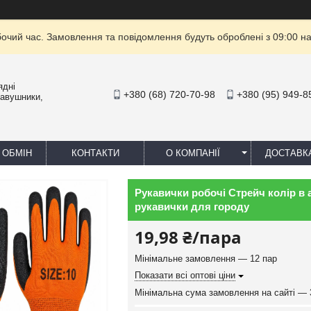
бочий час. Замовлення та повідомлення будуть оброблені з 09:00 на
ядні
+380 (68) 720-70-98
+380 (95) 949-8
навушники,
 ОБМІН
КОНТАКТИ
О КОМПАНІЇ
ДОСТАВК
Рукавички робочі Стрейч колір в 
рукавички для городу
19,98 ₴/пара
Мінімальне замовлення — 12 пар
Показати всі оптові ціни
Мінімальна сума замовлення на сайті — 