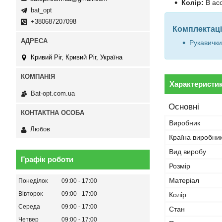
Колір:
В ас
bat_opt
+380687207098
Комплектаці
Рукавички
Кривий Ріг, Кривий Ріг, Україна
Характеристи
Bat-opt.com.ua
Основні
Виробник
Любов
Країна виробни
Вид виробу
Графік роботи
Розмір
Матеріал
Понеділок
09:00
17:00
Вівторок
09:00
17:00
Колір
Середа
09:00
17:00
Стан
Четвер
09:00
17:00