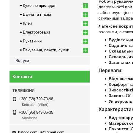
Робочі рукавичк
Кухонне приладдя
довговічності при
забезпечує щільн
Ванна та гігієна
стильними та пра
Клей
Латексне покри
вологими, а також
Електротовари
Будівельни
Рукавички
Садових та
Пакування, пакети, сумки
Складальни
Складських
Відгуки
Загальних 
Переваги:
Контакти
Відмінне зч
Комфорт та
Зносостійкі
Захист:
Обер
+380 (68) 720-70-98
Універсаль
Київстар (Viber)
Характеристи
+380 (95) 949-85-35
Вид товару
Vodafone
Матеріал о
Покриття:
Л
batopt.com.ua@gmail.com