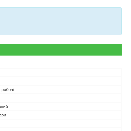
 робочі
аний
ьори