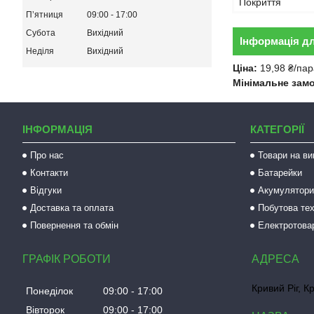
Покриття
Пʼятниця
09:00
17:00
Субота
Вихідний
Інформація д
Неділя
Вихідний
Ціна:
19,98 ₴/пар
Мінімальне зам
ІНФОРМАЦІЯ
КАТЕГОРІЇ
Про нас
Товари на ви
Контакти
Батарейки
Відгуки
Акумулятори 
Доставка та оплата
Побутова тех
Повернення та обмін
Електротова
ГРАФІК РОБОТИ
Кривий Ріг, К
Понеділок
09:00
17:00
Вівторок
09:00
17:00