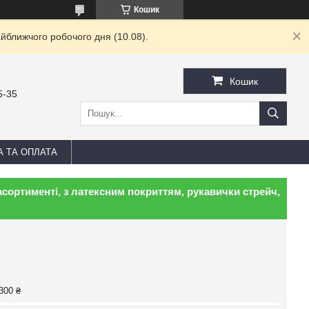
Кошик
йближчого робочого дня (10.08).
Кошик
5-35
А ТА ОПЛАТА
асортименті, з латексним покриттям, рукавички стрейч,
300 ₴