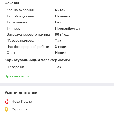
Основні
Країна виробник
Китай
Тип обладнання
Пальник
Типи палива
Газ
Тип газу
Пропан/Бутан
Витратуа газового палива
80 г/год
П'єзорозпалювання
Так
Час безперервної роботи
3 годин
Стан
Новий
Користувальницькі характеристики
П'єзорозиг
Так
Приховати
Умови доставки
Нова Пошта
Укрпошта