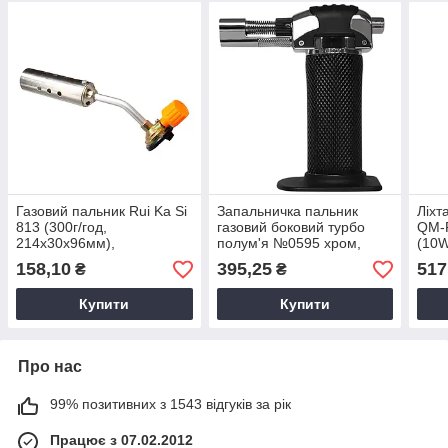
Газовий пальник Rui Ka Si
Запальничка пальник
Ліхт
813 (300г/год,
газовий боковий турбо
QM-
214х30х96мм),
полум'я №0595 хром,
(10W
портативний газовий
каучук в коробці 8х4,2см. /
C),л
158,10
395,25
517
₴
₴
пальник
Газовий паяльник
Купити
Купити
Про нас
99% позитивних з 1543 відгуків за рік
Працює з 07.02.2012