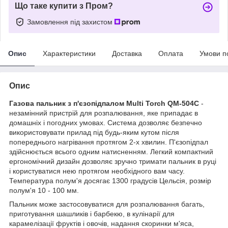
Що таке купити з Пром?
Замовлення під захистом
Опис
Характеристики
Доставка
Оплата
Умови п
Опис
Газова пальник з п'єзопідпалом Multi Torch QM-504C
-
незамінний пристрій для розпалювання, яке припадає в
домашніх і погодних умовах. Система дозволяє безпечно
використовувати прилад під будь-яким кутом після
попереднього нагрівання протягом 2-х хвилин. П'єзопідпал
здійснюється всього одним натисненням. Легкий компактний
ергономічний дизайн дозволяє зручно тримати пальник в руці
і користуватися нею протягом необхідного вам часу.
Температура полум'я досягає 1300 градусів Цельсія, розмір
полум'я 10 - 100 мм.
Пальник може застосовуватися для розпалювання багать,
приготування шашликів і барбекю, в кулінарії для
карамелізації фруктів і овочів, надання скоринки м'яса,