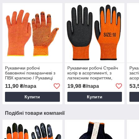
Рукавички робочі
Рукавички робочі Стрейч
Рука
бавовняні помаранчеві з
колір в асортименті, з
заст
ПВХ крапкою / Рукавиці
латексним покриттям,
асор
захисні
рукавички стрейч,
11,90
19,98
53,
₴/пара
₴/пара
рукавички для городу
Купити
Купити
Подібні товари компанії