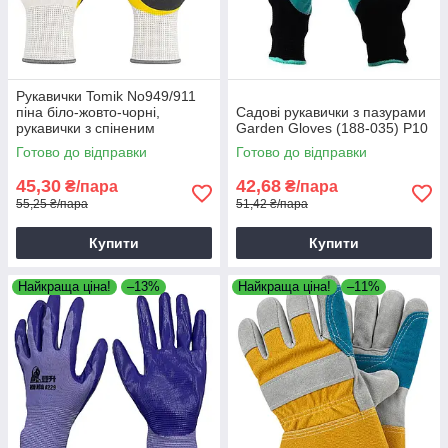
Рукавички Tomik No949/911
піна біло-жовто-чорні,
Садові рукавички з пазурами
рукавички з спіненим
Garden Gloves (188-035) Р10
нітрилом
Готово до відправки
Готово до відправки
45,30
42,68
₴/пара
₴/пара
55,25 ₴/пара
51,42 ₴/пара
Купити
Купити
Найкраща ціна!
–13%
Найкраща ціна!
–11%