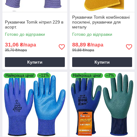
Рукавички Tomik комбіновані
Рукавички Tomik нітрил 229 в
посилені, рукавички для
асорт.
металу
Готово до відправки
Готово до відправки
31,06
88,89
₴/пара
₴/пара
35,70 ₴/пара
99,88 ₴/пара
Купити
Купити
Найкраща ціна!
–11%
Найкраща ціна!
–7%