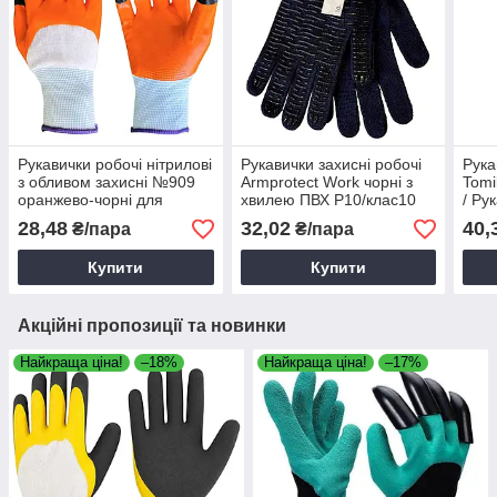
Рукавички робочі нітрилові
Рукавички захисні робочі
Рука
з обливом захисні №909
Armprotect Work чорні з
Tomi
оранжево-чорні для
хвилею ПВХ Р10/клас10
/ Ру
будівельних робіт
для садових, будівельних
покр
28,48
32,02
40,
₴/пара
₴/пара
робіт
Купити
Купити
Акційні пропозиції та новинки
Найкраща ціна!
–18%
Найкраща ціна!
–17%