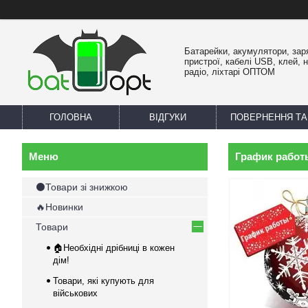
Батарейки, акумулятори, зар
пристрої, кабелі USB, клей, 
радіо, ліхтарі ОПТОМ
ГОЛОВНА
ВІДГУКИ
ПОВЕРНЕННЯ ТА
График работ
⚫Товари зі знижкою
🔥Новинки
Товари
🏠Необхідні дрібниці в кожен
дім!
Товари, які купують для
військових