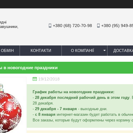
ядні
+380 (68) 720-70-98
+380 (95) 949-8
навушники,
 ОБМІН
КОНТАКТИ
О КОМПАНІЇ
ДОСТАВК
ы в новогодние праздники
19/12/2018
График работы на новогодние праздники:
-
28 декабря последний рабочий день в этом году
.
28 декабря.
-
29 декабря - 7 января
- выходные дни.
-
с 8 января
интернет-магазин будет работать в обыч
Все заказы, которые будут оформлены через корзину с