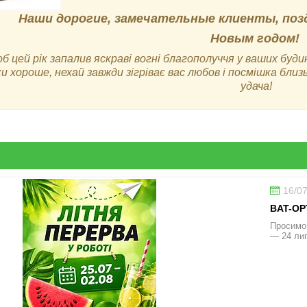
Наши дорогие, замечательные клиенты, поз
Новым годом!
б цей рік запалив яскраві вогні благополуччя у ваших буди
ки хороше, нехай завжди зігріває вас любов і посмішка бли
удача!
16/0
BAT-OP
Просимо 
— 24 лип