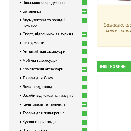
Військове спорядження
Батарейки
Акумулятори та зарядні
Бажаємо, що
пристрої
чекає тіль
Спорт, відпочинок та туризм
Інструменти
Автомобільні аксесуари
Мобільні аксесуари
Інші новини
Комп'ютерні аксесуари
Товари для Дому
Дача, сад, город
Засоби від комах та гризунів
Канцтовари та творчість
Товари для прибирання
Кухонне приладдя
Ванна та гігієна