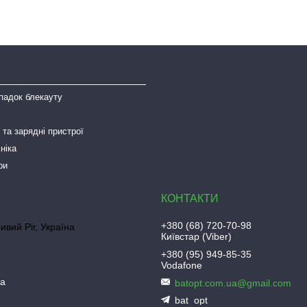
падок блекауту
та зарядні пристрої
ніка
ри
+380 (68) 720-70-98
ривий Ріг, Україна
Київстар (Viber)
+380 (95) 949-85-35
Vodafone
ua
batopt.com.ua@gmail.com
bat_opt