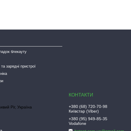
падок блекауту
та зарядні пристрої
ніка
ри
+380 (68) 720-70-98
ривий Ріг, Україна
Київстар (Viber)
+380 (95) 949-85-35
Vodafone
ua