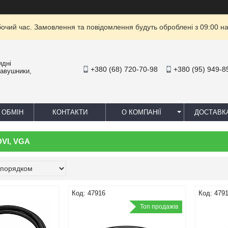
бочий час. Замовлення та повідомлення будуть оброблені з 09:00 на
ядні
+380 (68) 720-70-98
+380 (95) 949-8
навушники,
 ОБМІН
КОНТАКТИ
О КОМПАНІЇ
ДОСТАВК
DVI, VGA
47916
479
Топ продажів