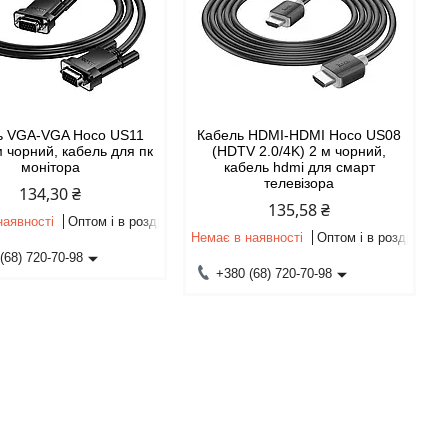
ь VGA-VGA Hoco US11
Кабель HDMI-HDMI Hoco US08
м чорний, кабель для пк
(HDTV 2.0/4K) 2 м чорний,
монітора
кабель hdmi для смарт
телевізора
134,30 ₴
135,58 ₴
наявності
Оптом і в роздріб
Немає в наявності
Оптом і в роздріб
(68) 720-70-98
+380 (68) 720-70-98