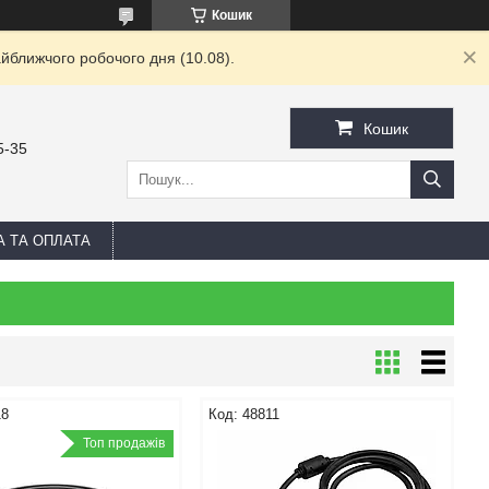
Кошик
йближчого робочого дня (10.08).
Кошик
5-35
А ТА ОПЛАТА
18
48811
Топ продажів