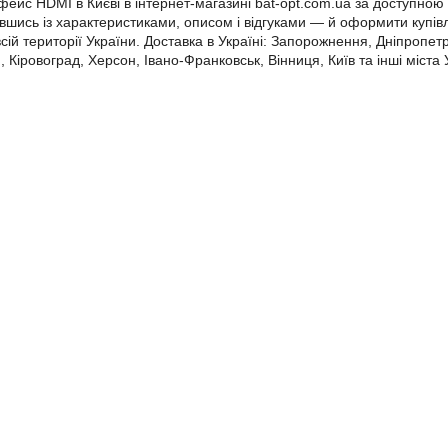
фейс HDMI в Києві в інтернет-магазині bat-opt.com.ua за доступною
вшись із характеристиками, описом і відгуками — й оформити купів
сій території України. Доставка в Україні: Запорожнення, Дніпропетр
 Кіровоград, Херсон, Івано-Франковськ, Вінниця, Київ та інші міста 