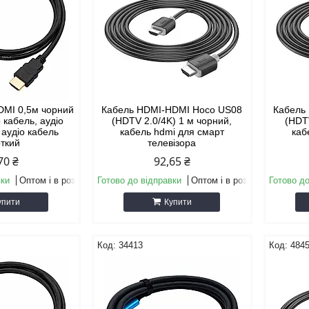
DMI 0,5м чорний
Кабель HDMI-HDMI Hoco US08
Кабель
о кабель, аудіо
(HDTV 2.0/4K) 1 м чорний,
(HDT
 аудіо кабель
кабель hdmi для смарт
каб
откий
телевізора
70 ₴
92,65 ₴
вки
Оптом і в роздріб
Готово до відправки
Оптом і в роздріб
Готово до
упити
Купити
34413
484