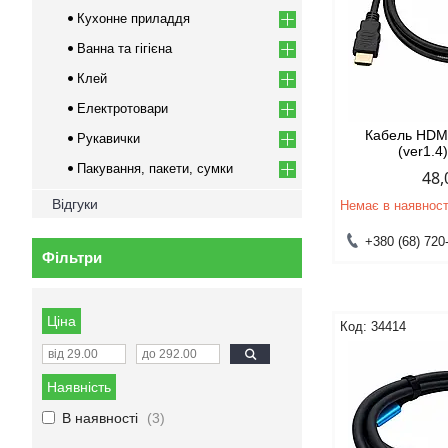
Кухонне приладдя
Ванна та гігієна
Клей
Електротовари
Кабель HDM
Рукавички
(ver1.4
Пакування, пакети, сумки
48,
Відгуки
Немає в наявност
+380 (68) 720
Фільтри
Ціна
34414
Наявність
В наявності
3