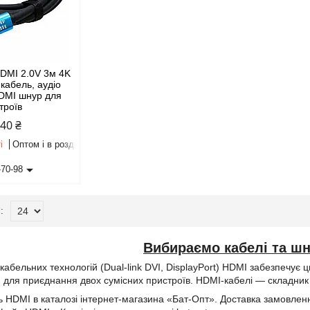
DMI 2.0V 3м 4K
 кабель, аудіо
HDMI шнур для
троїв
,40 ₴
і
Оптом і в роздріб
-70-98
Вибираємо кабелі та ш
 кабельних технологій (Dual-link DVI, DisplayPort) HDMI забезпечує 
 для приєднання двох сумісних пристроїв. HDMI-кабелі — складник 
 HDMI в каталозі інтернет-магазина «Бат-Опт». Доставка замовлення