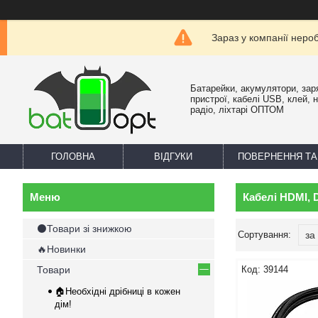
Зараз у компанії неро
Батарейки, акумулятори, зар
пристрої, кабелі USB, клей, 
радіо, ліхтарі ОПТОМ
ГОЛОВНА
ВІДГУКИ
ПОВЕРНЕННЯ ТА
Кабелі HDMI, 
⚫Товари зі знижкою
🔥Новинки
Товари
39144
🏠Необхідні дрібниці в кожен
дім!