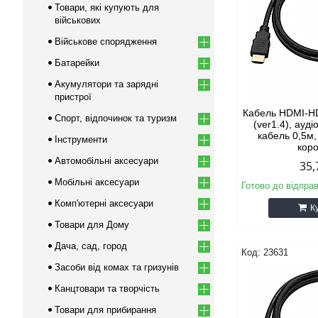
Товари, які купують для
військових
Військове спорядження
Батарейки
Акумулятори та зарядні
пристрої
Кабель HDMI-H
Спорт, відпочинок та туризм
(ver1.4), ауді
кабель 0,5м,
Інструменти
кор
Автомобільні аксесуари
35,
Мобільні аксесуари
Готово до відпра
Комп'ютерні аксесуари
К
Товари для Дому
Дача, сад, город
23631
Засоби від комах та гризунів
Канцтовари та творчість
Товари для прибирання