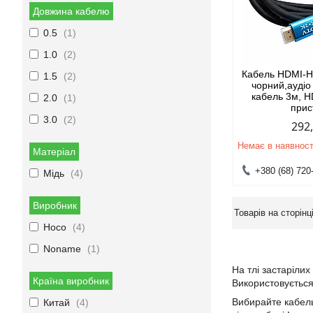
Довжина кабелю
0.5
1
1.0
2
Кабель HDMI-H
1.5
2
чорний,аудіо
кабель 3м, 
2.0
1
прис
3.0
2
292
Немає в наявност
Матеріал
+380 (68) 720
Мідь
4
Виробник
Hoco
4
Noname
1
На тлі застарілих
Країна виробник
Використовується
Вибирайте кабель
Китай
4