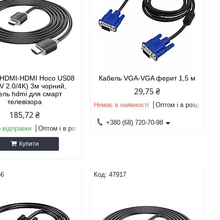
 HDMI-HDMI Hoco US08
Кабель VGA-VGA ферит 1,5 м
V 2.0/4K) 3м чорний,
29,75 ₴
ель hdmi для смарт
телевізора
Немає в наявності
Оптом і в роздріб
185,72 ₴
+380 (68) 720-70-98
 відправки
Оптом і в роздріб
Купити
56
47917