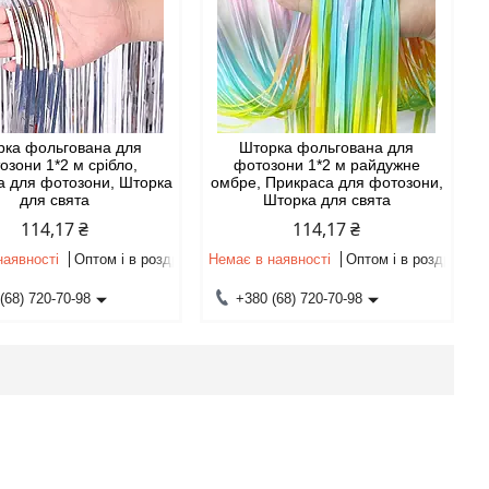
рка фольгована для
Шторка фольгована для
озони 1*2 м срібло,
фотозони 1*2 м райдужне
а для фотозони, Шторка
омбре, Прикраса для фотозони,
для свята
Шторка для свята
114,17 ₴
114,17 ₴
наявності
Оптом і в роздріб
Немає в наявності
Оптом і в роздріб
(68) 720-70-98
+380 (68) 720-70-98