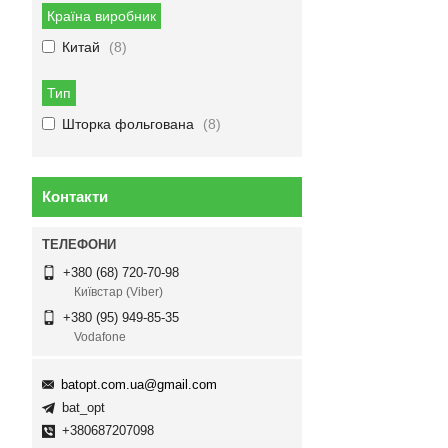
Країна виробник
Китай
8
Тип
Шторка фольгована
8
Контакти
+380 (68) 720-70-98
Київстар (Viber)
+380 (95) 949-85-35
Vodafone
batopt.com.ua@gmail.com
bat_opt
+380687207098