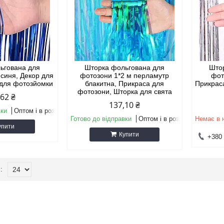
ьгована для
Шторка фольгована для
Што
 синя, Декор для
фотозони 1*2 м перламутр
фот
 для фотозйомки
блакитна, Прикраса для
Прикрас
фотозони, Шторка для свята
,62 ₴
137,10 ₴
вки
Оптом і в роздріб
Готово до відправки
Оптом і в роздріб
Немає в 
упити
Купити
+380 