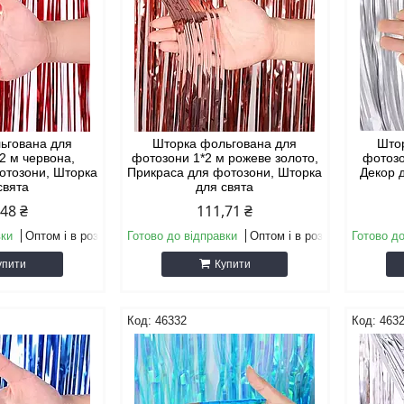
ьгована для
Шторка фольгована для
Што
2 м червона,
фотозони 1*2 м рожеве золото,
фотозо
отозони, Шторка
Прикраса для фотозони, Шторка
Декор 
свята
для свята
,48 ₴
111,71 ₴
вки
Оптом і в роздріб
Готово до відправки
Оптом і в роздріб
Готово до
упити
Купити
46332
463