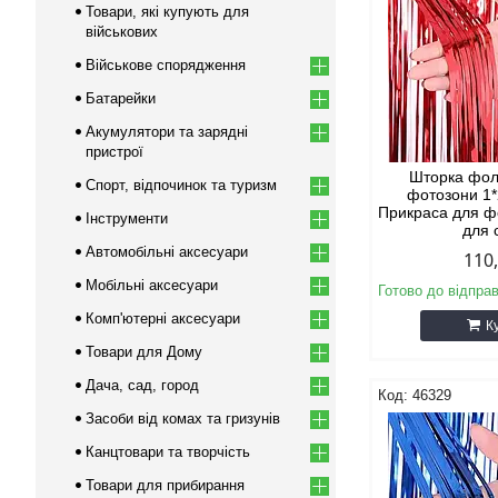
Товари, які купують для
військових
Військове спорядження
Батарейки
Акумулятори та зарядні
пристрої
Шторка фол
Спорт, відпочинок та туризм
фотозони 1*
Прикраса для ф
Інструменти
для 
Автомобільні аксесуари
110
Мобільні аксесуари
Готово до відпра
Комп'ютерні аксесуари
К
Товари для Дому
Дача, сад, город
46329
Засоби від комах та гризунів
Канцтовари та творчість
Товари для прибирання