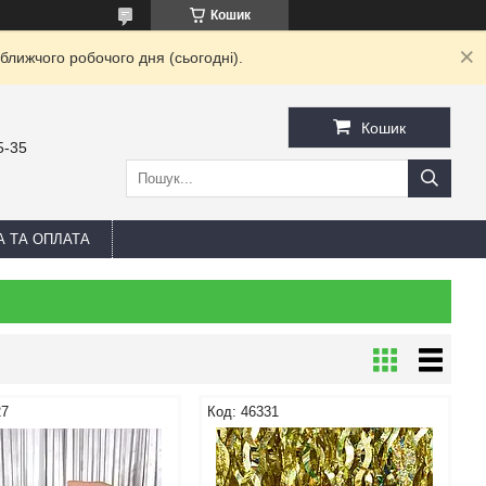
Кошик
ближчого робочого дня (сьогодні).
Кошик
5-35
А ТА ОПЛАТА
27
46331