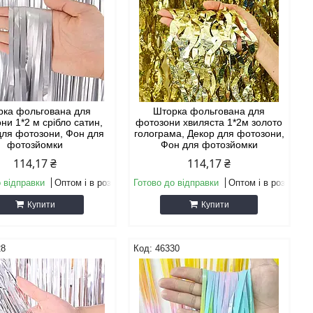
рка фольгована для
Шторка фольгована для
ни 1*2 м срібло сатин,
фотозони хвиляста 1*2м золото
для фотозони, Фон для
голограма, Декор для фотозони,
фотозйомки
Фон для фотозйомки
114,17 ₴
114,17 ₴
 відправки
Оптом і в роздріб
Готово до відправки
Оптом і в роздріб
Купити
Купити
28
46330