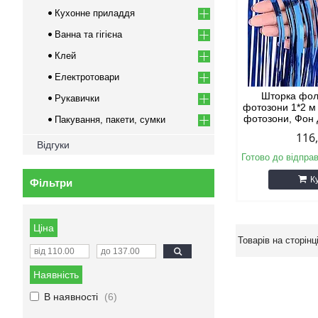
Кухонне приладдя
Ванна та гігієна
Клей
Електротовари
Шторка фол
Рукавички
фотозони 1*2 м
фотозони, Фон
Пакування, пакети, сумки
116
Відгуки
Готово до відпра
К
Фільтри
Ціна
Наявність
В наявності
6