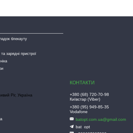
падок блекауту
та зарядні пристрої
ніка
ри
+380 (68) 720-70-98
ривий Ріг, Україна
Київстар (Viber)
+380 (95) 949-85-35
Vodafone
ua
batopt.com.ua@gmail.com
bat_opt