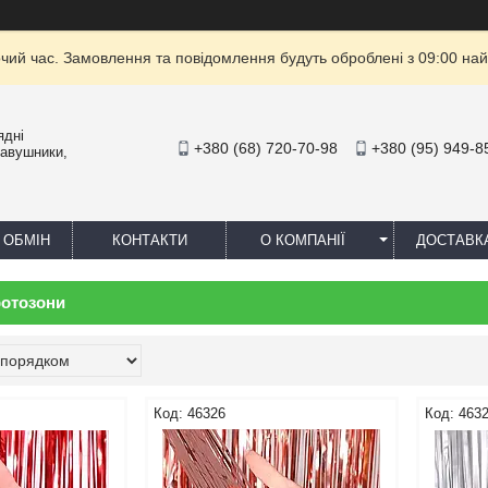
очий час. Замовлення та повідомлення будуть оброблені з 09:00 най
ядні
+380 (68) 720-70-98
+380 (95) 949-8
навушники,
 ОБМІН
КОНТАКТИ
О КОМПАНІЇ
ДОСТАВК
отозони
46326
463