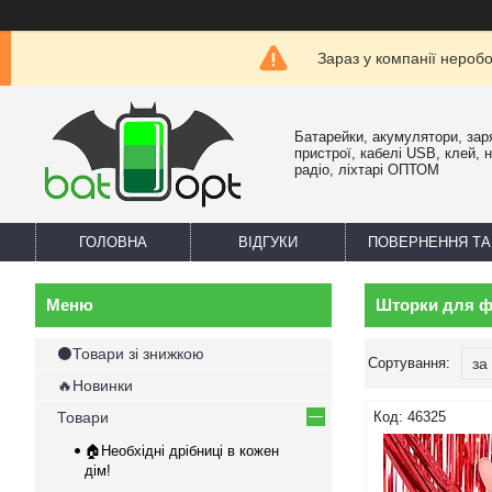
Зараз у компанії нероб
Батарейки, акумулятори, зар
пристрої, кабелі USB, клей, 
радіо, ліхтарі ОПТОМ
ГОЛОВНА
ВІДГУКИ
ПОВЕРНЕННЯ ТА
Шторки для ф
⚫Товари зі знижкою
🔥Новинки
Товари
46325
🏠Необхідні дрібниці в кожен
дім!