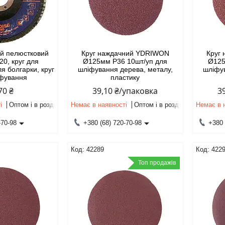
ий пелюстковий
Круг наждачний YDRIWON
Круг
0, круг для
Ø125мм P36 10шт/уп для
Ø125
ля болгарки, круг
шліфування дерева, металу,
шліфув
іфування
пластику
70 ₴
39,10 ₴/упаковка
3
і
Оптом і в роздріб
Немає в наявності
Оптом і в роздріб
Немає в 
-70-98
+380 (68) 720-70-98
+380 
42289
422
Топ продажів