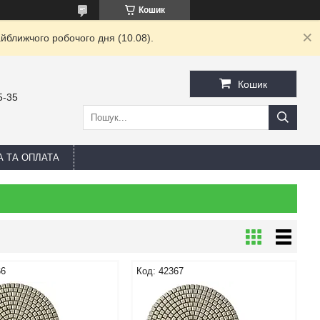
Кошик
йближчого робочого дня (10.08).
Кошик
5-35
А ТА ОПЛАТА
66
42367