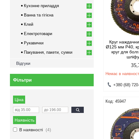
Кухонне приладдя
Ванна та гігієна
Клей
Електротовари
Круг наждачн
Рукавички
Ø125 мм Р40, кр
круг для болг
Пакування, пакети, сумки
шліф
Відгуки
35,
Немає в наявност
Фільтри
+380 (68) 720
Ціна
45947
Наявність
В наявності
4