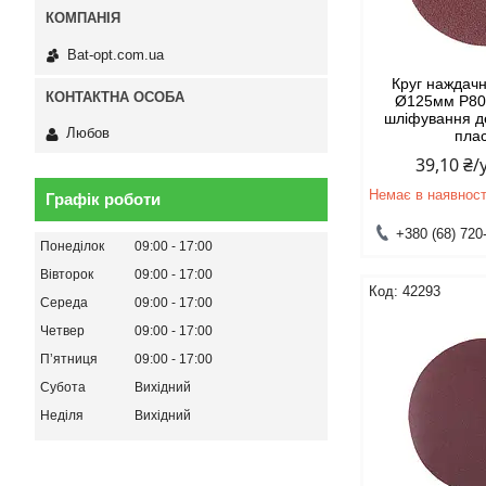
Bat-opt.com.ua
Круг нажда
Ø125мм P80
шліфування д
Любов
пла
39,10 ₴
Немає в наявност
Графік роботи
+380 (68) 720
Понеділок
09:00
17:00
Вівторок
09:00
17:00
42293
Середа
09:00
17:00
Четвер
09:00
17:00
Пʼятниця
09:00
17:00
Субота
Вихідний
Неділя
Вихідний