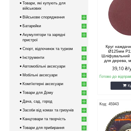
Товари, які купують для
військових
Військове спорядження
Батарейки
Акумулятори та зарядні
пристрої
Круг нажда
Спорт, відпочинок та туризм
Ø125мм P12
Шліфувальний 
Інструменти
для дерева, 
Автомобільні аксесуари
39,10 ₴
Мобільні аксесуари
Готово до відпра
Комп'ютерні аксесуари
К
Товари для Дому
Дача, сад, город
45943
Засоби від комах та гризунів
Канцтовари та творчість
Товари для прибирання