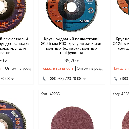
ий пелюстковий
Круг наждачний пелюстковий
Круг н
уг для зачистки,
Ø125 мм Р60, круг для зачистки,
Ø125 мм 
арки, круг для
круг для болгарки, круг для
круг 
ування
шліфування
70 ₴
35,70 ₴
і
Оптом і в роздріб
Немає в наявності
Оптом і в роздріб
Немає в 
-70-98
+380 (68) 720-70-98
+380 
42285
422