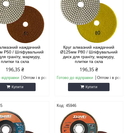
 алмазний наждачний
Круг алмазний наждачний
м P50 / Шліфувальний
Ø125мм P80 / Шліфувальний
для граніту, мармуру,
диск для граніту, мармуру,
плитки та скла
плитки та скла
196,35 ₴
196,35 ₴
 відправки
Оптом і в роздріб
Готово до відправки
Оптом і в роздріб
Купити
Купити
45
45946