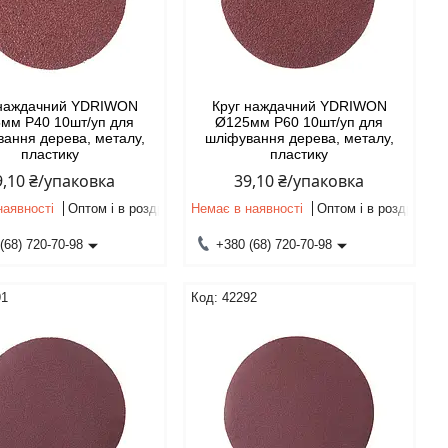
 наждачний YDRIWON
Круг наждачний YDRIWON
мм P40 10шт/уп для
Ø125мм P60 10шт/уп для
ання дерева, металу,
шліфування дерева, металу,
пластику
пластику
9,10 ₴/упаковка
39,10 ₴/упаковка
наявності
Оптом і в роздріб
Немає в наявності
Оптом і в роздріб
(68) 720-70-98
+380 (68) 720-70-98
91
42292