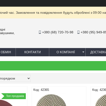
бочий час. Замовлення та повідомлення будуть оброблені з 09:00 на
ядні
+380 (68) 720-70-98
+380 (95) 949-8
навушники,
 ОБМІН
КОНТАКТИ
О КОМПАНІЇ
ДОСТАВК
42365
423
Топ продажів