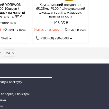
чний YDRIWON
Круг алмазний наждачний
0 10шт/уп /
Ø125мм P100 / Шліфувальний
диск на липучці
диск для граніту, мармуру,
металу та ЛФМ
плитки та скла
/упаковка
196,35 ₴
і
Оптом і в роздріб
Немає в наявності
Оптом і в роздріб
-70-98
+380 (68) 720-70-98
падок блекауту
та зарядні пристрої
ніка
ри