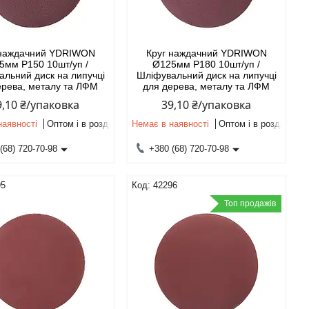
 наждачний YDRIWON
Круг наждачний YDRIWON
5мм P150 10шт/уп /
Ø125мм P180 10шт/уп /
льний диск на липучці
Шліфувальний диск на липучці
ерева, металу та ЛФМ
для дерева, металу та ЛФМ
9,10 ₴/упаковка
39,10 ₴/упаковка
наявності
Оптом і в роздріб
Немає в наявності
Оптом і в роздріб
(68) 720-70-98
+380 (68) 720-70-98
95
42296
Топ продажів