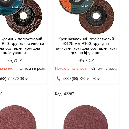
аждачний пелюстковий
Круг наждачний пелюстковий
Р80, круг для зачистки,
Ø125 мм Р100, круг для
для болгарки, круг для
зачистки, круг для болгарки, круг
шліфування
для шліфування
35,70 ₴
35,70 ₴
наявності
Оптом і в роздріб
Немає в наявності
Оптом і в роздріб
(68) 720-70-98
+380 (68) 720-70-98
86
42287