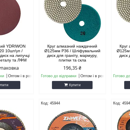
чний YDRIWON
Круг алмазний наждачний
Круг
0 10шт/уп /
Ø125мм P36 / Шліфувальний
Ø125м
диск на липучці
диск для граніту, мармуру,
диск 
металу та ЛФМ
плитки та скла
/упаковка
196,35 ₴
вки
Оптом і в роздріб
Готово до відправки
Оптом і в роздріб
Готово до
упити
Купити
45944
459