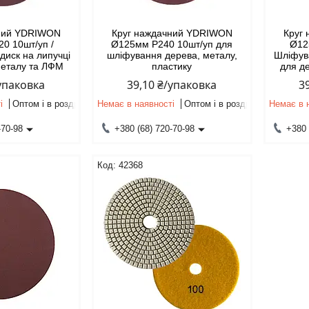
чний YDRIWON
Круг наждачний YDRIWON
Круг
0 10шт/уп /
Ø125мм P240 10шт/уп для
Ø12
диск на липучці
шліфування дерева, металу,
Шліфува
металу та ЛФМ
пластику
для д
/упаковка
39,10 ₴/упаковка
3
і
Оптом і в роздріб
Немає в наявності
Оптом і в роздріб
Немає в 
-70-98
+380 (68) 720-70-98
+380 
42368