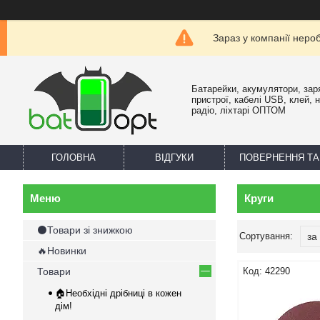
Зараз у компанії неро
Батарейки, акумулятори, зар
пристрої, кабелі USB, клей, 
радіо, ліхтарі ОПТОМ
ГОЛОВНА
ВІДГУКИ
ПОВЕРНЕННЯ ТА
Круги
⚫Товари зі знижкою
🔥Новинки
Товари
42290
🏠Необхідні дрібниці в кожен
дім!