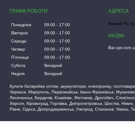
ГРАФІК РОБОТИ
Кривий Ріг, К
Понеділок
09:00
17:00
Вівторок
09:00
17:00
Середа
09:00
17:00
Bat-opt.com.
Четвер
09:00
17:00
Пʼятниця
09:00
17:00
Субота
Вихідний
Неділя
Вихідний
Купити батарейки оптом, акумулятори, електроніку, госптовари,
Черкаси, Маріуполь, Первомайськ, Івано-Франківськ, Мукачево,
Лисичанськ, Бердичів, Єнакієве, Житомир, Дрогобич, Слов'янськ
Херсон, Кіровоград, Горлівка, Дніпропетровськ, Шостка, Ніжин,
Рівне, Одеса, Дніпродзержинськ, Ужгород, Стаханов, Умань, Те