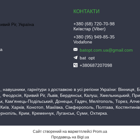
+380 (68) 720-70-98
ривий Ріг, Україна
Київстар (Viber)
+380 (95) 949-85-35
Vodafone
ua
batopt.com.ua@gmail.com
bat_opt
+380687207098
 навушники, гарнітури з доставкою в усі регіони України: Вінниця,
 Феодосія, Кривий Ріг, Львів, Бердянськ, Калуш, Хмельницький, При
, Кам'янець-Подільський, Донецьк, Гадяч, Мелітополь, Торез, Алчевс
 Київ, Харків, Конотоп, Макіївка, Сімферополь, Полтава, Костянтині
рнопіль, Крим, Кременчук, Луганськ, Суми, Охтирка.
Сайт створений на маркетплейсі
Prom.ua
Продавець на Bigl.ua