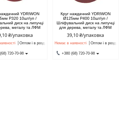
 наждачний YDRIWON
Круг наждачний YDRIWON
5мм P320 10шт/уп /
Ø125мм P400 10шт/уп /
льний диск на липучці
Шліфувальний диск на липучці
ерева, металу та ЛФМ
для дерева, металу та ЛФМ
9,10 ₴/упаковка
39,10 ₴/упаковка
наявності
Оптом і в роздріб
Немає в наявності
Оптом і в роздріб
(68) 720-70-98
+380 (68) 720-70-98