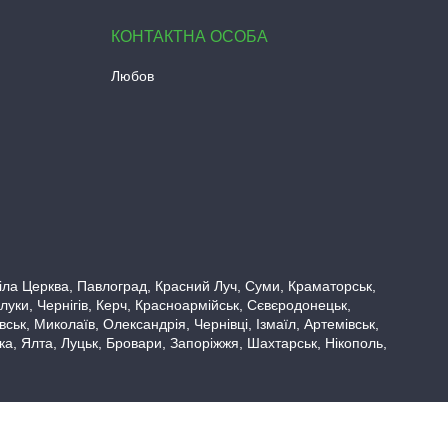
Любов
 Біла Церква, Павлоград, Красний Луч, Суми, Краматорськ,
луки, Чернігів, Керч, Красноармійськ, Сєвєродонецьк,
ьк, Миколаїв, Олександрія, Чернівці, Ізмаїл, Артемівськ,
вка, Ялта, Луцьк, Бровари, Запоріжжя, Шахтарськ, Нікополь,