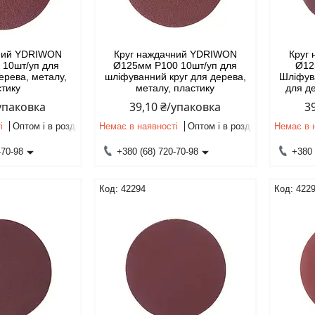
чний YDRIWON
Круг наждачний YDRIWON
Круг
 10шт/уп для
Ø125мм P100 10шт/уп для
Ø12
ерева, металу,
шліфуванний круг для дерева,
Шліфува
стику
металу, пластику
для д
/упаковка
39,10 ₴/упаковка
3
і
Оптом і в роздріб
Немає в наявності
Оптом і в роздріб
Немає в 
-70-98
+380 (68) 720-70-98
+380 
42294
422