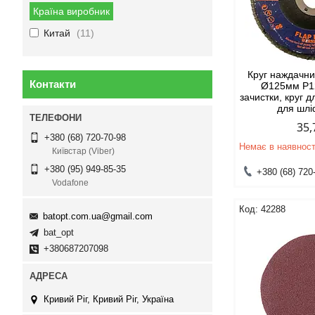
Країна виробник
Китай
11
Круг наждачн
Контакти
Ø125мм Р12
зачистки, круг д
для шл
35,
+380 (68) 720-70-98
Немає в наявност
Київстар (Viber)
+380 (95) 949-85-35
+380 (68) 720
Vodafone
42288
batopt.com.ua@gmail.com
bat_opt
+380687207098
Кривий Ріг, Кривий Ріг, Україна