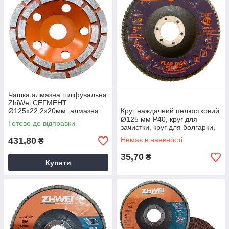
Чашка алмазна шліфувальна
ZhiWei СЕГМЕНТ
Ø125х22,2х20мм, алмазна
Круг наждачний пелюстковий
чашка по каменю
Ø125 мм Р40, круг для
Готово до відправки
зачистки, круг для болгарки,
круг для шліфування
431,80
Немає в наявності
₴
35,70
₴
Купити