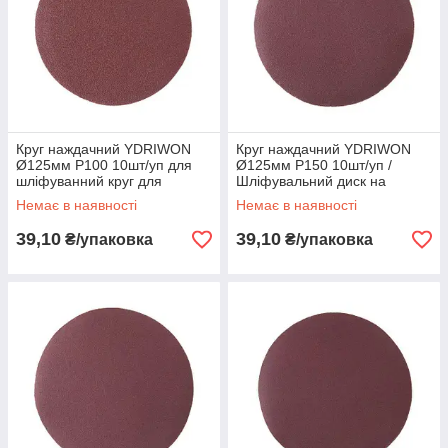
Круг наждачний YDRIWON
Круг наждачний YDRIWON
Ø125мм P100 10шт/уп для
Ø125мм P150 10шт/уп /
шліфуванний круг для
Шліфувальний диск на
дерева, металу, пластику
липучці для дерева, металу
Немає в наявності
Немає в наявності
та ЛФМ
39,10
39,10
₴/упаковка
₴/упаковка