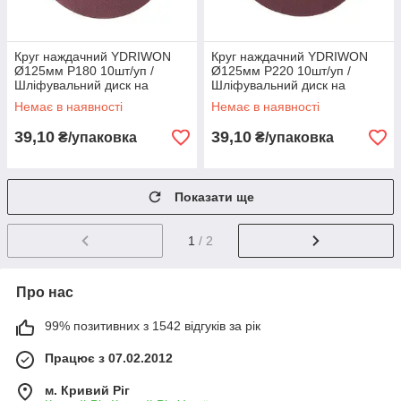
Круг наждачний YDRIWON
Круг наждачний YDRIWON
Ø125мм P180 10шт/уп /
Ø125мм P220 10шт/уп /
Шліфувальний диск на
Шліфувальний диск на
липучці для дерева, металу
липучці для дерева, металу
Немає в наявності
Немає в наявності
та ЛФМ
та ЛФМ
39,10
39,10
₴/упаковка
₴/упаковка
Показати ще
1
/ 2
Про нас
99% позитивних з 1542 відгуків за рік
Працює з 07.02.2012
м. Кривий Ріг