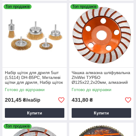
Топ продажів
Топ продажів
Набір щіток для дриля 5шт
Чашка алмазна шліфувальна
(LS114) DH-B5PC, Металеві
ZhiWei ТУРБО
щітки для дриля, Набір щіток
Ø125х22,2х20мм, алмазний
- насадок для дриля.
круг для шліфування
Готово до відправки
Готово до відправки
125х22.2 турбо
201,45
431,80
₴/набір
₴
Купити
Купити
Топ продажів