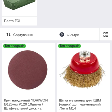
Паста ГОІ
Сортування
0
Фільтри
Топ продажів
Топ продажів
Круг наждачний YDRIWON
Щітка металева для КШМ
Ø125мм P120 10шт/уп /
(чашка) дріт латунований
Шліфувальний диск на
75мм М14