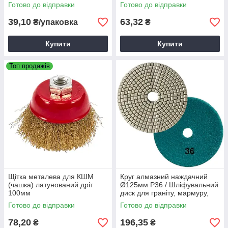
липучці для дерева, металу
Готово до відправки
Готово до відправки
та ЛФМ
39,10
63,32
₴/упаковка
₴
Купити
Купити
Топ продажів
Щітка металева для КШМ
Круг алмазний наждачний
(чашка) латунований дріт
Ø125мм P36 / Шліфувальний
100мм
диск для граніту, мармуру,
плитки та скла
Готово до відправки
Готово до відправки
78,20
196,35
₴
₴