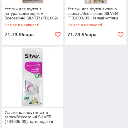
Устілки для взуття з
Устілки для взуття активна
натуральним корком
свіжість/Всесезонні SILVER
Всесезонні SILVER (TB1002-
(TB1003-00), гелеві устілки
00), Перфоровані устілки
Немає в наявності
Немає в наявності
71,73
71,73
₴/пара
₴/пара
Устілки для взуття анти
запах/Всесезонні SILVER
(TB1005-00), ортопедичні
устілки