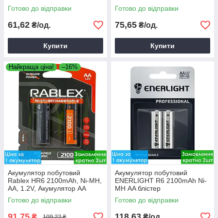
Готово до відправки
Готово до відправки
61,62
75,65
₴/од.
₴/од.
Купити
Купити
Найкраща ціна!
–16%
Акумулятор побутовий
Акумулятор побутовий
Rablex HR6 2100mAh, Ni-MH,
ENERLIGHT R6 2100mAh Ni-
АA, 1.2V, Акумулятор AA
MH АA блістер
Готово до відправки
Готово до відправки
91,75
118,63
₴
₴/од.
109,22 ₴