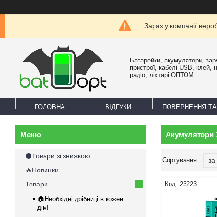
Зараз у компанії неро
Батарейки, акумулятори, зар
пристрої, кабелі USB, клей, 
радіо, ліхтарі ОПТОМ
ГОЛОВНА
ВІДГУКИ
ПОВЕРНЕННЯ ТА
Акумулятори 
⚫Товари зі знижкою
🔥Новинки
Товари
23223
🏠Необхідні дрібниці в кожен
дім!