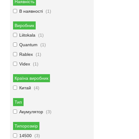
Наявність
В наявності
1
Виробник
Liitokala
1
Quantum
1
Rablex
1
Videx
1
Країна виробник
Китай
4
Тип
Акумулятор
3
Типорозмір
14500
3