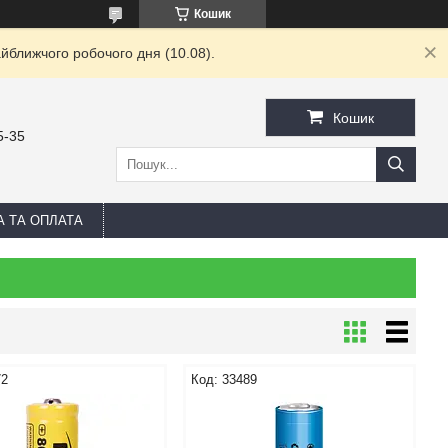
Кошик
йближчого робочого дня (10.08).
Кошик
5-35
А ТА ОПЛАТА
72
33489