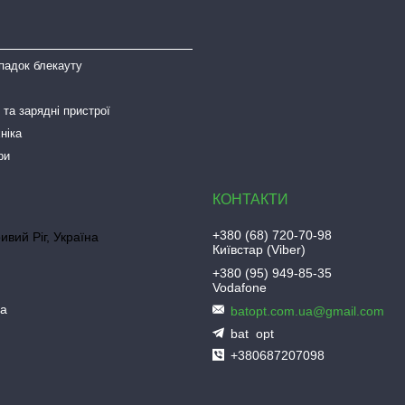
падок блекауту
та зарядні пристрої
ніка
ри
+380 (68) 720-70-98
ривий Ріг, Україна
Київстар (Viber)
+380 (95) 949-85-35
Vodafone
ua
batopt.com.ua@gmail.com
bat_opt
+380687207098