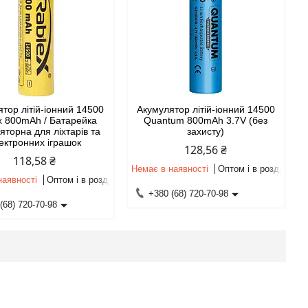
тор літій-іонний 14500
Акумулятор літій-іонний 14500
x 800mAh / Батарейка
Quantum 800mAh 3.7V (без
яторна для ліхтарів та
захисту)
ектронних іграшок
128,56 ₴
118,58 ₴
Немає в наявності
Оптом і в роздріб
наявності
Оптом і в роздріб
+380 (68) 720-70-98
(68) 720-70-98