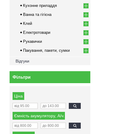
Кухонне приладдя
Ванна та гігієна
Клей
Електротовари
Рукавички
Пакування, пакети, сумки
Відгуки
Фільтри
Ціна
Ємність акумулятору, А/ч