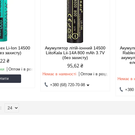
ex Li-Ion 14500
Акумулятор літій-іонний 14500
Акумуля
ез захисту)
LiitoKala Lii-14A 800 mAh 3.7V
Rable
(без захисту)
акумул
,22 ₴
ел
95,62 ₴
вки
Оптом і в роздріб
Немає в наявності
Оптом і в роздріб
упити
Немає в 
+380 (68) 720-70-98
+380 