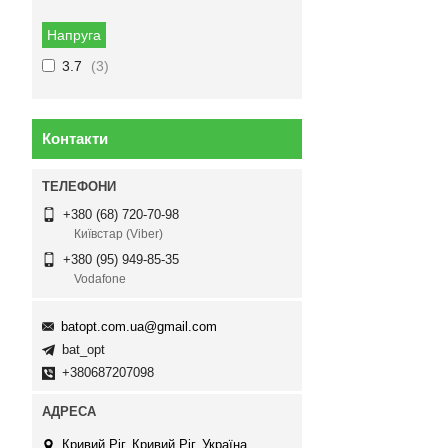
Напруга
3.7
3
Контакти
+380 (68) 720-70-98
Київстар (Viber)
+380 (95) 949-85-35
Vodafone
batopt.com.ua@gmail.com
bat_opt
+380687207098
Кривий Ріг, Кривий Ріг, Україна