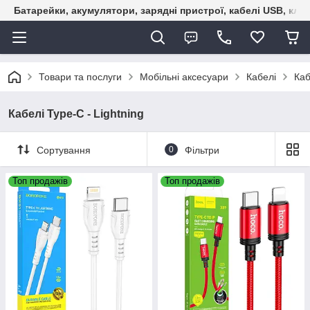
Батарейки, акумулятори, зарядні пристрої, кабелі USB, кле
Товари та послуги
Мобільні аксесуари
Кабелі
Каб
Кабелі Type-C - Lightning
Сортування
0
Фільтри
Топ продажів
Топ продажів