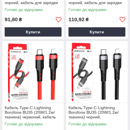
чорний, кабель для зарядки
чорний, кабель для зарядки
телефону Type-C
iPhone Type-C
Готово до відправки
Готово до відправки
91,80
110,92
₴
₴
Купити
Купити
Кабель Type-C-Lightning
Кабель Type-C-Lightning
Borofone BU35 (20W/1,2м/
Borofone BU35 (20W/1,2м/
тканина) червоний, кабель
тканина) чорний,
для передачі даних, кабель
універсальний кабель Type-C
Готово до відправки
Готово до відправки
для смартфон