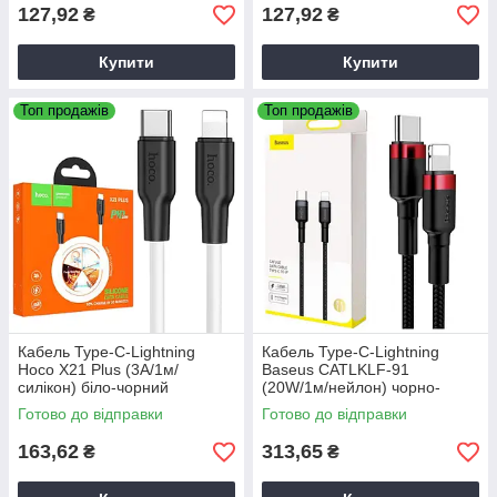
127,92
127,92
₴
₴
Купити
Купити
Топ продажів
Топ продажів
Кабель Type-C-Lightning
Кабель Type-C-Lightning
Hoco X21 Plus (3А/1м/
Baseus CATLKLF-91
силікон) біло-чорний
(20W/1м/нейлон) чорно-
червоний, кабель для
Готово до відправки
Готово до відправки
зарядки iPhone Type-C
163,62
313,65
₴
₴