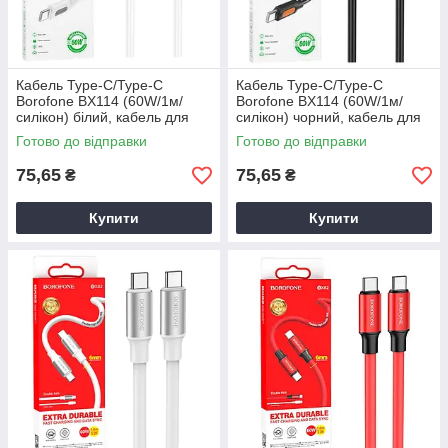
Кабель Type-C/Type-C
Кабель Type-C/Type-C
Borofone BX114 (60W/1м/
Borofone BX114 (60W/1м/
силікон) білий, кабель для
силікон) чорний, кабель для
зарядки телефону Type-C
зарядки телефону Type-C
Готово до відправки
Готово до відправки
75,65
75,65
₴
₴
Купити
Купити