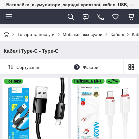
Батарейки, акумулятори, зарядні пристрої, кабелі USB, кле
Товари та послуги
Мобільні аксесуари
Кабелі
Каб
Кабелі Type-C - Type-C
Сортування
0
Фільтри
Новинка
Найкраща ціна!
–17%