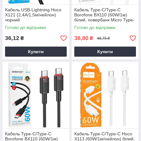
Кабель USB-Lightning Hoco
Кабель Type-C/Type-C
X121 (2,4А/1,5м/нейлон)
Borofone BX110 (60W/1м)
чорний
білий, повербанк Micro Type-
C, білий кабель Type-C 1м
Готово до відправки
Готово до відправки
36,12
38,80
₴
₴
46,75 ₴
Купити
Купити
Кабель Type-C/Type-C
Кабель Type-C/Type-C Hoco
Borofone BX110 (60W/1м)
X113 (60W/1м/нейлон) білий,