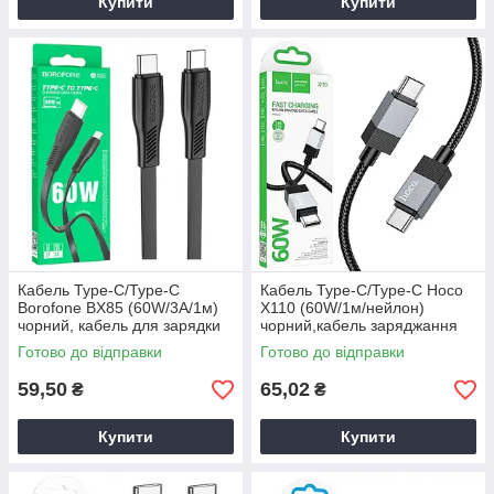
Купити
Купити
Кабель Type-C/Type-C
Кабель Type-C/Type-C Hoco
Borofone BX85 (60W/3А/1м)
X110 (60W/1м/нейлон)
чорний, кабель для зарядки
чорний,кабель заряджання
телефону Type-C
для смартфонів
Готово до відправки
Готово до відправки
59,50
65,02
₴
₴
Купити
Купити