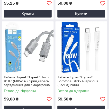
55,25
59,08
₴
₴
Купити
Купити
Кабель Type-C/Type-C Hoco
Кабель Type-C/Type-C
X107 (60W/1м) сірий,кабель
Borofone BX85 Auspicious
заряджання для смартфонів
(3А/1м) білий
Готово до відправки
Готово до відправки
59,08
59,50
₴
₴