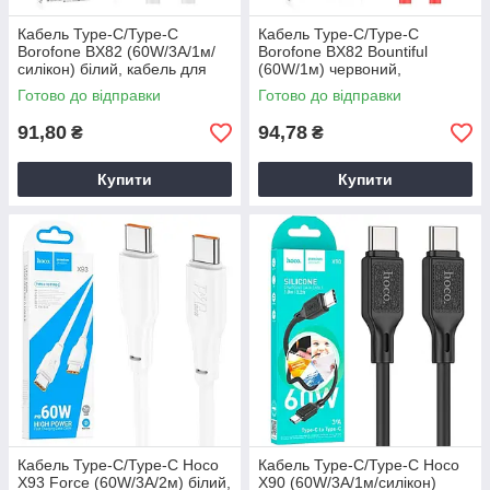
Кабель Type-C/Type-C
Кабель Type-C/Type-C
Borofone BX82 (60W/3А/1м/
Borofone BX82 Bountiful
силікон) білий, кабель для
(60W/1м) червоний,
зарядки телефону Type-C
силіконовий кабель Type-C
Готово до відправки
Готово до відправки
91,80
94,78
₴
₴
Купити
Купити
Кабель Type-C/Type-C Hoco
Кабель Type-C/Type-C Hoco
X93 Force (60W/3А/2м) білий,
X90 (60W/3А/1м/силікон)